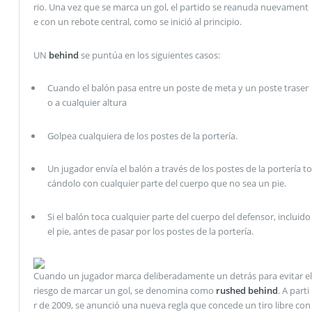
rio. Una vez que se marca un gol, el partido se reanuda nuevament
e con un rebote central, como se inició al principio.
UN
behind
se puntúa en los siguientes casos:
Cuando el balón pasa entre un poste de meta y un poste traser
o a cualquier altura
Golpea cualquiera de los postes de la portería.
Un jugador envía el balón a través de los postes de la portería to
cándolo con cualquier parte del cuerpo que no sea un pie.
Si el balón toca cualquier parte del cuerpo del defensor, incluido
el pie, antes de pasar por los postes de la portería.
Cuando un jugador marca deliberadamente un detrás para evitar el
riesgo de marcar un gol, se denomina como
rushed behind
. A parti
r de 2009, se anunció una nueva regla que concede un tiro libre con