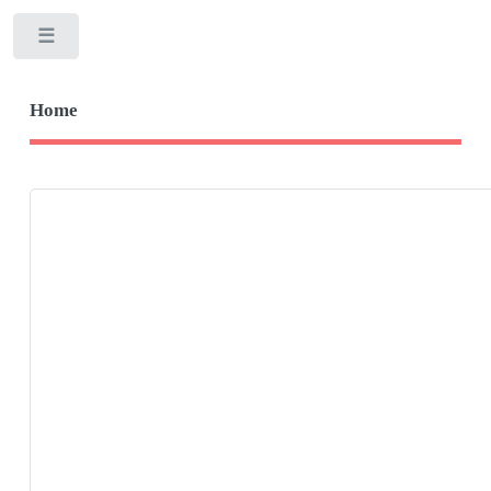
Toggle
Home