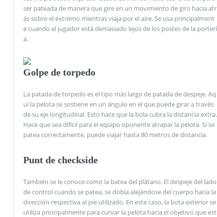
ser pateada de manera que gire en un movimiento de giro hacia atr
ás sobre el extremo mientras viaja por el aire. Se usa principalment
e cuando el jugador está demasiado lejos de los postes de la porterí
a.
Golpe de torpedo
La patada de torpedo es el tipo más largo de patada de despeje. Aq
uí la pelota se sostiene en un ángulo en el que puede girar a través
de su eje longitudinal. Esto hace que la bola cubra la distancia extra.
Hace que sea difícil para el equipo oponente atrapar la pelota. Si se
patea correctamente, puede viajar hasta 80 metros de distancia.
Punt de checkside
También se le conoce como la batea del plátano. El despeje del lado
de control cuando se patea, se dobla alejándose del cuerpo hacia la
dirección respectiva al pie utilizado. En este caso, la bota exterior se
utiliza principalmente para curvar la pelota hacia el objetivo que est