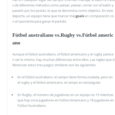
s de diferentes métodos como patear, patear, correr con el balón y
pasarlo por los postes, lo que se denomina como objetivo. En este
deporte, un equipo tiene que marcar más
goals
en comparación co
n el oponente para ganar el partido.
Fútbol australiano vs.Rugby vs.Fútbol americ
ano
Aunque el fútbol australiano, el fútbol americano y el rugby parece
n ser lo mismo, hay muchas diferencias entre ellos. Las reglas que d
iferencian estos tres juegos similares son las siguientes:
En el fútbol australiano, el campo tiene forma ovalada, pero en
el rugby y el fútbol americano, el campo es rectangular.
En Rugby, el número de jugadores en un equipo es 15 mientras
que hay once jugadores en Fútbol Americano y 18 jugadores en
Fútbol Australiano.