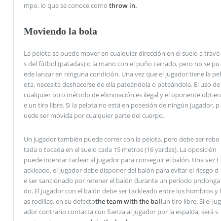
mpo, lo que se conoce como
throw in.
Moviendo la bola
La pelota se puede mover en cualquier dirección en el suelo a travé
s del fútbol (patadas) o la mano con el puño cerrado, pero no se pu
ede lanzar en ninguna condición. Una vez que el jugador tiene la pel
ota, necesita deshacerse de ella pateándola o pateándola. El uso de
cualquier otro método de eliminación es ilegal y el oponente obtien
e un tiro libre. Si la pelota no está en posesión de ningún jugador, p
uede ser movida por cualquier parte del cuerpo.
Un jugador también puede correr con la pelota, pero debe ser rebo
tada o tocada en el suelo cada 15 metros (16 yardas). La oposición
puede intentar taclear al jugador para conseguir el balón. Una vez t
ackleado, el jugador debe disponer del balón para evitar el riesgo d
e ser sancionado por retener el balón durante un período prolonga
do. El jugador con el balón debe ser tackleado entre los hombros y l
as rodillas, en su defecto
the team with the ball
un tiro libre. Si el jug
ador contrario contacta con fuerza al jugador por la espalda, será s