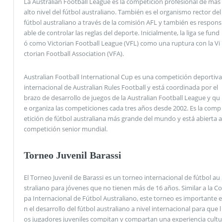
La Australian Football League es la competición profesional de más
alto nivel del fútbol australiano. También es el organismo rector del
fútbol australiano a través de la comisión AFL y también es respons
able de controlar las reglas del deporte. Inicialmente, la liga se fund
ó como Victorian Football League (VFL) como una ruptura con la Vi
ctorian Football Association (VFA).
Australian Football International Cup es una competición deportiva
internacional de Australian Rules Football y está coordinada por el
brazo de desarrollo de juegos de la Australian Football League y qu
e organiza las competiciones cada tres años desde 2002. Es la comp
etición de fútbol australiana más grande del mundo y está abierta a
competición senior mundial.
Torneo Juvenil Barassi
El Torneo Juvenil de Barassi es un torneo internacional de fútbol au
straliano para jóvenes que no tienen más de 16 años. Similar a la Co
pa Internacional de Fútbol Australiano, este torneo es importante e
n el desarrollo del fútbol australiano a nivel internacional para que l
os jugadores juveniles compitan y compartan una experiencia cultu