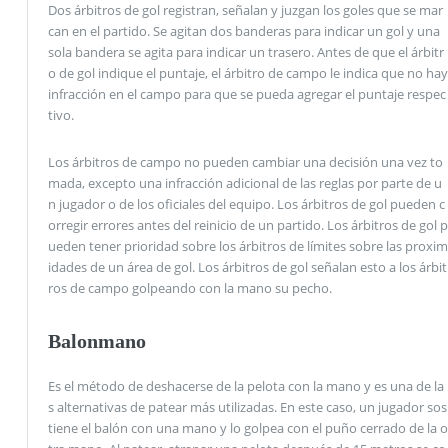
Dos árbitros de gol registran, señalan y juzgan los goles que se mar
can en el partido. Se agitan dos banderas para indicar un gol y una
sola bandera se agita para indicar un trasero. Antes de que el árbitr
o de gol indique el puntaje, el árbitro de campo le indica que no hay
infracción en el campo para que se pueda agregar el puntaje respec
tivo.
Los árbitros de campo no pueden cambiar una decisión una vez to
mada, excepto una infracción adicional de las reglas por parte de u
n jugador o de los oficiales del equipo. Los árbitros de gol pueden c
orregir errores antes del reinicio de un partido. Los árbitros de gol p
ueden tener prioridad sobre los árbitros de límites sobre las proxim
idades de un área de gol. Los árbitros de gol señalan esto a los árbit
ros de campo golpeando con la mano su pecho.
Balonmano
Es el método de deshacerse de la pelota con la mano y es una de la
s alternativas de patear más utilizadas. En este caso, un jugador sos
tiene el balón con una mano y lo golpea con el puño cerrado de la o