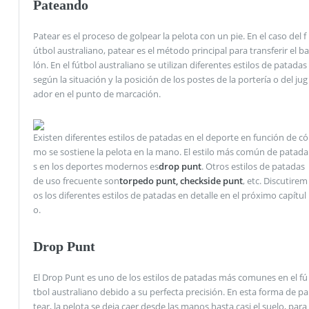
Pateando
Patear es el proceso de golpear la pelota con un pie. En el caso del f
útbol australiano, patear es el método principal para transferir el ba
lón. En el fútbol australiano se utilizan diferentes estilos de patadas
según la situación y la posición de los postes de la portería o del jug
ador en el punto de marcación.
Existen diferentes estilos de patadas en el deporte en función de có
mo se sostiene la pelota en la mano. El estilo más común de patada
s en los deportes modernos es
drop punt
. Otros estilos de patadas
de uso frecuente son
torpedo punt, checkside punt
, etc. Discutirem
os los diferentes estilos de patadas en detalle en el próximo capítul
o.
Drop Punt
El Drop Punt es uno de los estilos de patadas más comunes en el fú
tbol australiano debido a su perfecta precisión. En esta forma de pa
tear, la pelota se deja caer desde las manos hasta casi el suelo, para