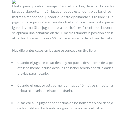
Hasta que el jugador haya ejecutado el tiro libre, de acuerdo con las
leyes del deporte, ningún jugador puede estar dentro de los cinco
metros alrededor del jugador que está ejecutando el tiro libre. Si un
jugador del equipo atacante está allí, el árbitro soplará hasta que sa
lga de la zona. Si un jugador de la oposición está dentro de la zona,
se aplicará una penalización de 50 metros cuando la posición origin
al del tiro libre se mueva a 50 metros más cerca de la línea de meta.
Hay diferentes casos en los que se concede un tiro libre:
Cuando el jugador es tackleado y no puede deshacerse de la pel
ota legalmente incluso después de haber tenido oportunidades
previas para hacerlo.
Cuando el jugador está corriendo más de 15 metros sin botar la
pelota ni tocarla en el suelo ni tirarla.
Al taclear a un jugador por encima de los hombros o por debajo
de las rodillas o tacleando a alguien que no tiene el balón.