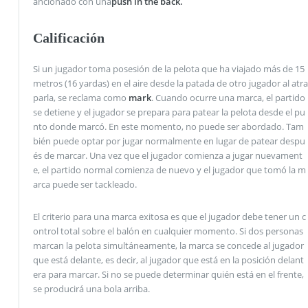
ancionado con una
push in the back.
Calificación
Si un jugador toma posesión de la pelota que ha viajado más de 15
metros (16 yardas) en el aire desde la patada de otro jugador al atra
parla, se reclama como
mark
. Cuando ocurre una marca, el partido
se detiene y el jugador se prepara para patear la pelota desde el pu
nto donde marcó. En este momento, no puede ser abordado. Tam
bién puede optar por jugar normalmente en lugar de patear despu
és de marcar. Una vez que el jugador comienza a jugar nuevament
e, el partido normal comienza de nuevo y el jugador que tomó la m
arca puede ser tackleado.
El criterio para una marca exitosa es que el jugador debe tener un c
ontrol total sobre el balón en cualquier momento. Si dos personas
marcan la pelota simultáneamente, la marca se concede al jugador
que está delante, es decir, al jugador que está en la posición delant
era para marcar. Si no se puede determinar quién está en el frente,
se producirá una bola arriba.