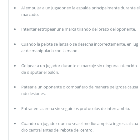
Al empujar a un jugador en la espalda principalmente durante el
marcado.
Intentar estropear una marca tirando del brazo del oponente.
Cuando la pelota se lanza o se desecha incorrectamente, en lug
ar de manipularla con la mano.
Golpear a un jugador durante el marcaje sin ninguna intención
de disputar el balón.
Patear a un oponente o compañero de manera peligrosa causa
ndo lesiones.
Entrar en la arena sin seguir los protocolos de intercambio.
Cuando un jugador que no sea el mediocampista ingresa al cua
dro central antes del rebote del centro.