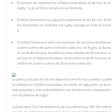
El número de suplentes en el fútbol australiano es de tres, en el
rugby 7 y en el fútbol americano es ilimitado.
El fútbol americano se juega principalmente en los EE. UU., El fút
bol australiano en Australia y el rugby se juega en todo el mund
o.
El Fútbol Americano tiene una duración de una hora dividida en
cuatro cuartos de quince minutos cada uno. En Rugby, la duraci
ón es de 80 minutos divididos en dos mitades de 40 minutos ca
da una. En el fútbol australiano, la duración es de 80 minutos di
vididos en cuatro cuartos de 20 minutos cada uno.
La pelota utilizada en los tres deportes tiene forma ovalada. La pelo
ta utilizada en el fútbol australiano es similar al rugby pero un poco
más pequeña y más redondeada en sus extremos en comparación
con las pelotas de rugby.
La bola tiene 720-730 milímetros de circunferencia y 545-555 milíme