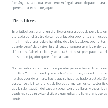
á en ángulo. La pelota se sostiene en ángulo antes de patear para e
xperimentar el lado de jaque.
Tiros libres
En el fútbol australiano, un tiro libre es una especie de penalización
otorgada por el árbitro de campo al jugador oponente si un jugado
r ha infringido una regla o ha infringido a los jugadores oponentes.
Cuando se señala un tiro libre, el jugador se para en el lugar donde
el árbitro señala el tiro libre y se retira hacia atrás para patear la pel
ota sobre el jugador que está en la marca.
No hay restricciones para que el jugador patee el balón durante un
tiro libre. También puede pasar el balón a otro jugador mientras co
rre alrededor de la marca hasta que se haya realizado la patada. Se
desaconseja la interferencia deliberada al marcar, los contactos físic
os y la ralentización del paso al taclear con tiros libres. A veces, los j
ugadores pueden evitar el silbato que indica tiro libre, si el juego es
continuo.