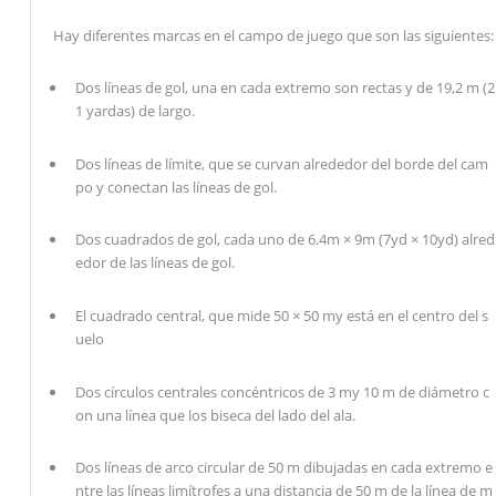
Hay diferentes marcas en el campo de juego que son las siguientes:
Dos líneas de gol, una en cada extremo son rectas y de 19,2 m (2
1 yardas) de largo.
Dos líneas de límite, que se curvan alrededor del borde del cam
po y conectan las líneas de gol.
Dos cuadrados de gol, cada uno de 6.4m × 9m (7yd × 10yd) alred
edor de las líneas de gol.
El cuadrado central, que mide 50 × 50 my está en el centro del s
uelo
Dos círculos centrales concéntricos de 3 my 10 m de diámetro c
on una línea que los biseca del lado del ala.
Dos líneas de arco circular de 50 m dibujadas en cada extremo e
ntre las líneas limítrofes a una distancia de 50 m de la línea de m