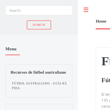
Toggle
Home
Menu
F
Recursos de fútbol australiano
Fú
FÚTBOL AUSTRALIANO - GUÍA RÁ
PIDA
El t
135 
varia