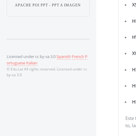
X
APACHE POI PPT - PPT A IMAGEN
H
H
X
Licensed under cc by-sa 3.0
Spanish
French
P
ortuguese
Italian
H
© Edu.Lat All rights reserved. Licensed under cc
by-sa 3.0
H
H
Este 
to, l