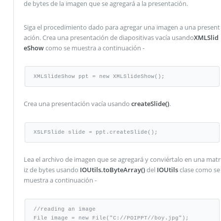
de bytes de la imagen que se agregará a la presentación.
Siga el procedimiento dado para agregar una imagen a una present
ación. Crea una presentación de diapositivas vacía usando
XMLSlid
eShow
como se muestra a continuación -
XMLSlideShow ppt = new XMLSlideShow();
Crea una presentación vacía usando
createSlide()
.
XSLFSlide slide = ppt.createSlide();
Lea el archivo de imagen que se agregará y conviértalo en una matr
iz de bytes usando
IOUtils.toByteArray()
del
IOUtils
clase como se
muestra a continuación -
//reading an image

File image = new File("C://POIPPT//boy.jpg");
