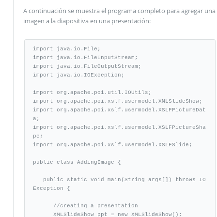
A continuación se muestra el programa completo para agregar una
imagen a la diapositiva en una presentación:
import java.io.File;

import java.io.FileInputStream;

import java.io.FileOutputStream;

import java.io.IOException;

import org.apache.poi.util.IOUtils;

import org.apache.poi.xslf.usermodel.XMLSlideShow;

import org.apache.poi.xslf.usermodel.XSLFPictureDat
a;

import org.apache.poi.xslf.usermodel.XSLFPictureSha
pe;

import org.apache.poi.xslf.usermodel.XSLFSlide;

public class AddingImage {

   public static void main(String args[]) throws IO
Exception {

      //creating a presentation 

      XMLSlideShow ppt = new XMLSlideShow();
