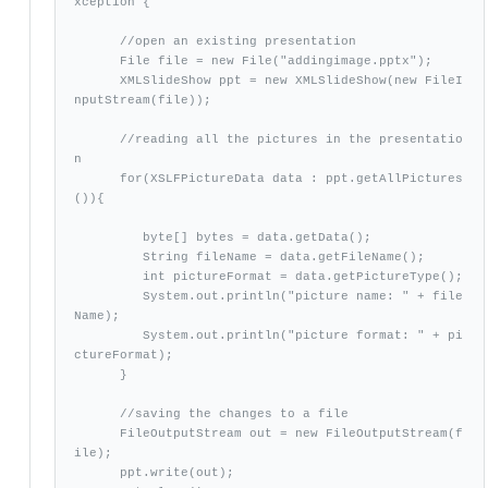
xception {

      //open an existing presentation 

      File file = new File("addingimage.pptx");

      XMLSlideShow ppt = new XMLSlideShow(new FileI
nputStream(file));

      //reading all the pictures in the presentatio
n

      for(XSLFPictureData data : ppt.getAllPictures
()){

         byte[] bytes = data.getData();

         String fileName = data.getFileName();

         int pictureFormat = data.getPictureType();

         System.out.println("picture name: " + file
Name);

         System.out.println("picture format: " + pi
ctureFormat);   

      }	    

      //saving the changes to a file

      FileOutputStream out = new FileOutputStream(f
ile);

      ppt.write(out);
