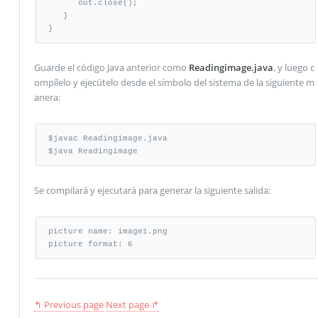
      out.close();	

   }

}
Guarde el código Java anterior como
Readingimage.java
, y luego c
ompílelo y ejecútelo desde el símbolo del sistema de la siguiente m
anera:
$javac Readingimage.java

$java Readingimage
Se compilará y ejecutará para generar la siguiente salida:
picture name: image1.png

picture format: 6
↰ Previous page
Next page ↱