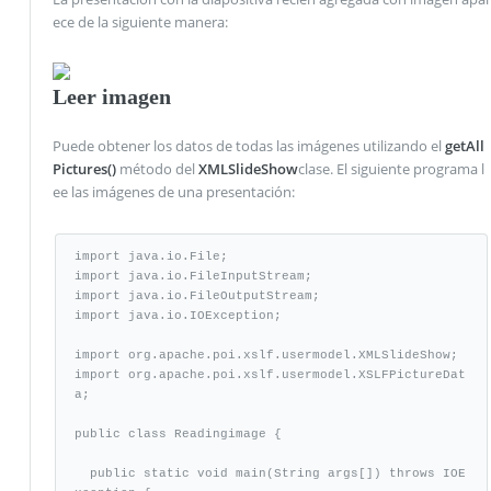
ece de la siguiente manera:
Leer imagen
Puede obtener los datos de todas las imágenes utilizando el
getAll
Pictures()
método del
XMLSlideShow
clase. El siguiente programa l
ee las imágenes de una presentación:
import java.io.File;

import java.io.FileInputStream;

import java.io.FileOutputStream;

import java.io.IOException;

import org.apache.poi.xslf.usermodel.XMLSlideShow;

import org.apache.poi.xslf.usermodel.XSLFPictureDat
a;

public class Readingimage {

  public static void main(String args[]) throws IOE