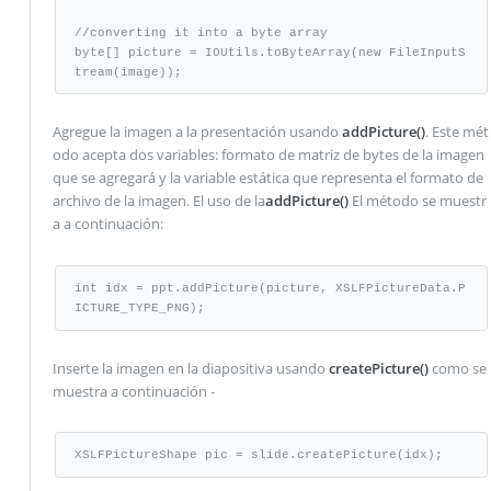
//converting it into a byte array

byte[] picture = IOUtils.toByteArray(new FileInputS
tream(image));
Agregue la imagen a la presentación usando
addPicture()
. Este mét
odo acepta dos variables: formato de matriz de bytes de la imagen
que se agregará y la variable estática que representa el formato de
archivo de la imagen. El uso de la
addPicture()
El método se muestr
a a continuación:
int idx = ppt.addPicture(picture, XSLFPictureData.P
ICTURE_TYPE_PNG);
Inserte la imagen en la diapositiva usando
createPicture()
como se
muestra a continuación -
XSLFPictureShape pic = slide.createPicture(idx);