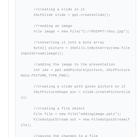
      //creating a slide in it 

      XSLFSlide slide = ppt.createSlide();

      //reading an image

      File image = new File("C://POIPPT//boy.jpg");

      //converting it into a byte array

      byte[] picture = IOUtils.toByteArray(new File
InputStream(image));

      //adding the image to the presentation

      int idx = ppt.addPicture(picture, XSLFPicture
Data.PICTURE_TYPE_PNG);

      //creating a slide with given picture on it

      XSLFPictureShape pic = slide.createPicture(id
x);

      //creating a file object 

      File file = new File("addingimage.pptx");

      FileOutputStream out = new FileOutputStream(f
ile);

      //saving the changes to a file
