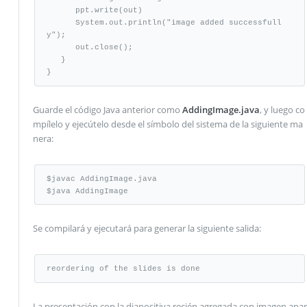
      ppt.write(out)

      System.out.println("image added successfull
y");

      out.close();	

   }

}
Guarde el código Java anterior como
AddingImage.java
, y luego co
mpílelo y ejecútelo desde el símbolo del sistema de la siguiente ma
nera:
$javac AddingImage.java

$java AddingImage
Se compilará y ejecutará para generar la siguiente salida:
reordering of the slides is done
La presentación con la diapositiva recién agregada con imagen apar