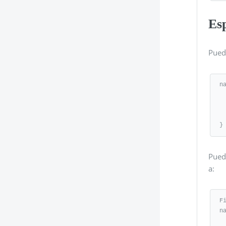
Es
Pued
n
   export namespace nam
      expor
   
}
Pued
a:
F
n
   export namespace i