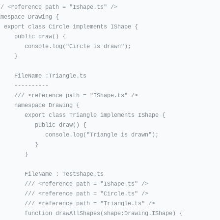
// <reference path = "IShape.ts" /> 

amespace Drawing { 

ements IShape { 

ublic draw() { 

 console.log("Circle is drawn"); 

   }  

eName :Triangle.ts 

 ---------- 

ference path = "IShape.ts" /> 

mespace Drawing { 

xport class Triangle implements IShape { 

        public draw() { 

         console.log("Triangle is drawn"); 

          } 

       } 

  FileName : TestShape.ts 

// <reference path = "IShape.ts" />   

/// <reference path = "Circle.ts" /> 

// <reference path = "Triangle.ts" />  

nction drawAllShapes(shape:Drawing.IShape) { 
