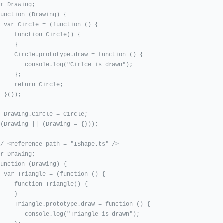
r Drawing;

function (Drawing) {

nction () {

nction Circle() {

    }

prototype.draw = function () {

 console.log("Cirlce is drawn");

    };

return Circle;

));

 = Circle;

)(Drawing || (Drawing = {}));

// <reference path = "IShape.ts" />

r Drawing;

function (Drawing) {

unction () {

nction Triangle() {

    }

.prototype.draw = function () {

 console.log("Triangle is drawn");
