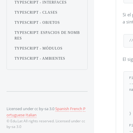
TYPESCRIPT - INTERFACES
TYPESCRIPT - CLASES
Si el
a sin
TYPESCRIPT - OBJETOS
TYPESCRIPT: ESPACIOS DE NOMB
RES
/
TYPESCRIPT - MÓDULOS
El s
TYPESCRIPT - AMBIENTES
F
--
n
   export interfac
    
   
Licensed under cc by-sa 3.0
Spanish
French
P
} 
ortuguese
Italian
© Edu.Lat All rights reserved. Licensed under cc
F
by-sa 3.0
--