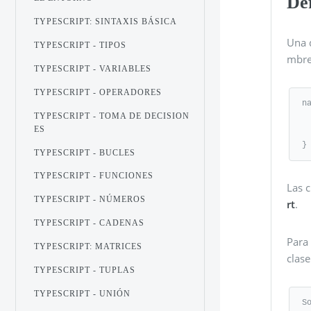
De
TYPESCRIPT: SINTAXIS BÁSICA
Una 
TYPESCRIPT - TIPOS
mbre
TYPESCRIPT - VARIABLES
TYPESCRIPT - OPERADORES
n
TYPESCRIPT - TOMA DE DECISION
   export interface ISomeInterf
ES
   export class SomeClass
}
TYPESCRIPT - BUCLES
TYPESCRIPT - FUNCIONES
Las 
TYPESCRIPT - NÚMEROS
rt
.
TYPESCRIPT - CADENAS
Para
TYPESCRIPT: MATRICES
clase
TYPESCRIPT - TUPLAS
TYPESCRIPT - UNIÓN
S