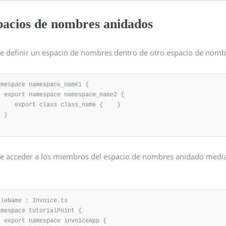
pacios de nombres anidados
e definir un espacio de nombres dentro de otro espacio de nombr
amespace namespace_name1 { 

espace_name2 {

t class class_name {    } 

} 

e acceder a los miembros del espacio de nombres anidado mediant
ileName : Invoice.ts  

amespace tutorialPoint { 

nvoiceApp { 
