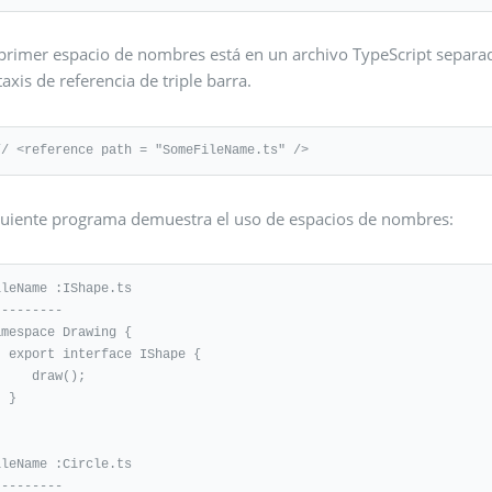
 primer espacio de nombres está en un archivo TypeScript separad
taxis de referencia de triple barra.
// <reference path = "SomeFileName.ts" />
iguiente programa demuestra el uso de espacios de nombres:
ileName :IShape.ts 

-------- 

amespace Drawing { 

e IShape { 

  draw(); 

}

 

ileName :Circle.ts 

-------- 
