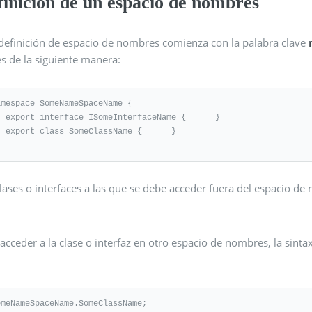
finición de un espacio de nombres
definición de espacio de nombres comienza con la palabra clave
s de la siguiente manera:
amespace SomeNameSpaceName { 

aceName {      }  

Name {      }  

clases o interfaces a las que se debe acceder fuera del espacio 
 acceder a la clase o interfaz en otro espacio de nombres, la si
omeNameSpaceName.SomeClassName;