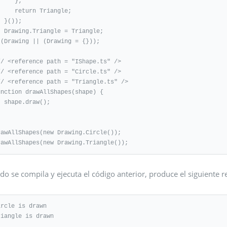
    };

eturn Triangle;

));

 = Triangle;

)(Drawing || (Drawing = {}));

// <reference path = "IShape.ts" />

// <reference path = "Circle.ts" />

// <reference path = "Triangle.ts" />

unction drawAllShapes(shape) {

raw();

rawAllShapes(new Drawing.Circle());

rawAllShapes(new Drawing.Triangle());
o se compila y ejecuta el código anterior, produce el siguiente r
ircle is drawn 

riangle is drawn