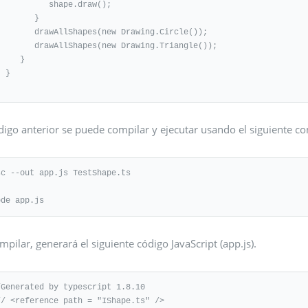
        shape.draw(); 

       } 

drawAllShapes(new Drawing.Circle());

drawAllShapes(new Drawing.Triangle());

    }

}

ódigo anterior se puede compilar y ejecutar usando el siguiente 
sc --out app.js TestShape.ts  

ode app.js
mpilar, generará el siguiente código JavaScript (app.js).
/Generated by typescript 1.8.10

// <reference path = "IShape.ts" />
