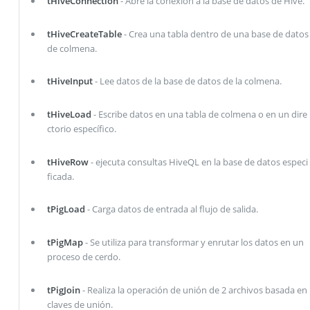
tHiveConnection
- Abre la conexión a la base de datos de Hive.
tHiveCreateTable
- Crea una tabla dentro de una base de datos
de colmena.
tHiveInput
- Lee datos de la base de datos de la colmena.
tHiveLoad
- Escribe datos en una tabla de colmena o en un dire
ctorio específico.
tHiveRow
- ejecuta consultas HiveQL en la base de datos especi
ficada.
tPigLoad
- Carga datos de entrada al flujo de salida.
tPigMap
- Se utiliza para transformar y enrutar los datos en un
proceso de cerdo.
tPigJoin
- Realiza la operación de unión de 2 archivos basada en
claves de unión.