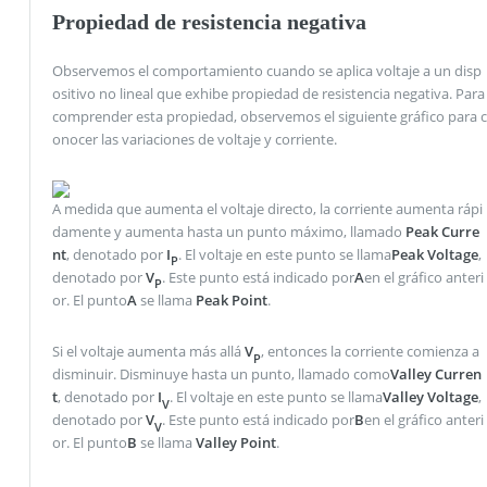
Propiedad de resistencia negativa
Observemos el comportamiento cuando se aplica voltaje a un disp
ositivo no lineal que exhibe propiedad de resistencia negativa. Para
comprender esta propiedad, observemos el siguiente gráfico para c
onocer las variaciones de voltaje y corriente.
A medida que aumenta el voltaje directo, la corriente aumenta rápi
damente y aumenta hasta un punto máximo, llamado
Peak Curre
nt
, denotado por
I
. El voltaje en este punto se llama
Peak Voltage
,
P
denotado por
V
. Este punto está indicado por
A
en el gráfico anteri
P
or. El punto
A
se llama
Peak Point
.
Si el voltaje aumenta más allá
V
, entonces la corriente comienza a
P
disminuir. Disminuye hasta un punto, llamado como
Valley Curren
t
, denotado por
I
. El voltaje en este punto se llama
Valley Voltage
,
V
denotado por
V
. Este punto está indicado por
B
en el gráfico anteri
V
or. El punto
B
se llama
Valley Point
.