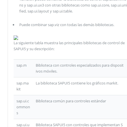
ns y sap.ui.ux3 con otras bibliotecas como sap.ui.core, sap.ui.uni
fied, sap.ui.layout y sap.ui.table.
Puede combinar sap.viz con todas las demás bibliotecas.
La siguiente tabla muestra las principales bibliotecas de control de
SAPUI5 y su descripción:
sap.m
Biblioteca con controles especializados para disposit
ivos móviles.
sap.ma
La biblioteca SAPUI5 contiene los gráficos markit.
kit
sap.ui.c
Biblioteca común para controles estándar
ommon
s
sap.ui.u
Biblioteca SAPUI5 con controles que implementan S