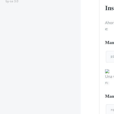
by-sa 3.0
In
Ahor
e:
Man
p
Una v
n:
Man
r