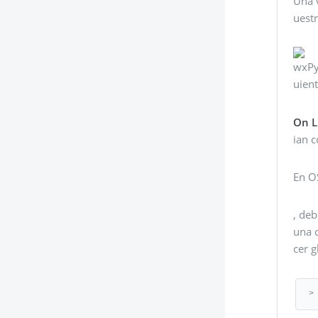
Una 
uestr
wxPyt
uien
On L
ian 
En O
, de
una 
cer 
>