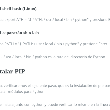
l shell bash (Linux)
ba export ATH = "$ PATH: / usr / local / bin / python" y presione E
l caparazón sh o ksh
ba PATH = "$ PATH: / usr / local / bin / python" y presione Enter.
e
- / usr / local / bin / python es la ruta del directorio de Python
talar PIP
, verificaremos el siguiente paso, que es la instalación de pip p
stalar módulos para Python.
e instala junto con python y puede verificar lo mismo en la líne