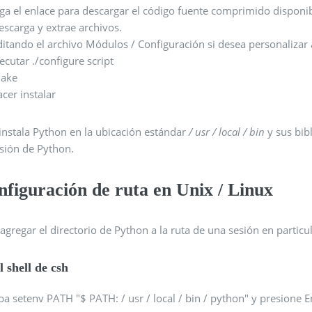
iga el enlace para descargar el código fuente comprimido disponib
escarga y extrae archivos.
ditando el archivo Módulos / Configuración si desea personalizar
jecutar ./configure script
ake
acer instalar
instala Python en la ubicación estándar
/ usr / local / bin
y sus bib
rsión de Python.
figuración de ruta en Unix / Linux
agregar el directorio de Python a la ruta de una sesión en particu
l shell de csh
ba setenv PATH "$ PATH: / usr / local / bin / python" y presione E