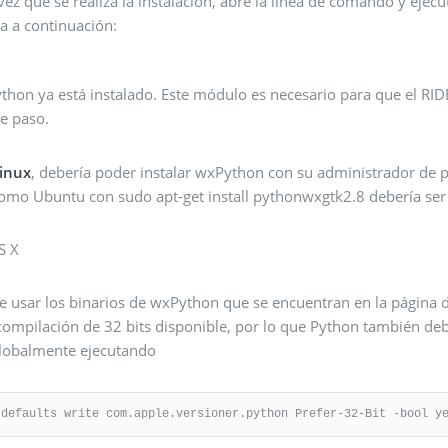
vez que se realiza la instalación, abre la línea de comando y e
a a continuación:
hon ya está instalado. Este módulo es necesario para que el RIDE
te paso.
inux
, debería poder instalar wxPython con su administrador de p
como Ubuntu con sudo apt-get install pythonwxgtk2.8 debería ser 
S X
be usar los binarios de wxPython que se encuentran en la página
compilación de 32 bits disponible, por lo que Python también deb
globalmente ejecutando
 defaults write com.apple.versioner.python Prefer-32-Bit -bool y