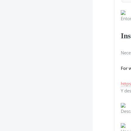
Ento
In
Nece
For 
http
Y de
Desca