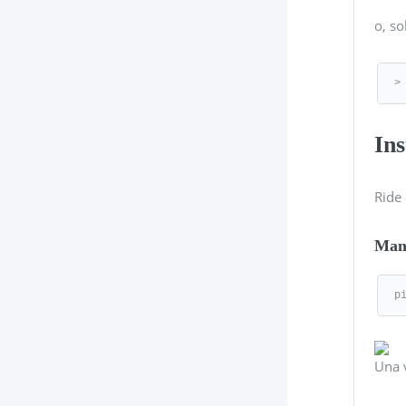
o, so
>
Ins
Ride
Man
p
Una v