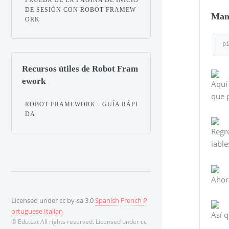
DE SESIÓN CON ROBOT FRAMEW
Man
ORK
p
Recursos útiles de Robot Fram
ework
Aquí 
que 
ROBOT FRAMEWORK - GUÍA RÁPI
DA
Regre
iable
Ahora
Licensed under cc by-sa 3.0
Spanish
French
P
ortuguese
Italian
Así 
© Edu.Lat All rights reserved. Licensed under cc