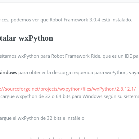
nces, podemos ver que Robot Framework 3.0.4 está instalado.
stalar wxPython
sitamos wxPython para Robot Framework Ride, que es un IDE p
windows
para obtener la descarga requerida para wxPython, vaya 
s://sourceforge.net/projects/wxpython/files/wxPython/2.8.12.1/
scargue wxpython de 32 o 64 bits para Windows según su sistem
rgue el wxPython de 32 bits e instálelo.