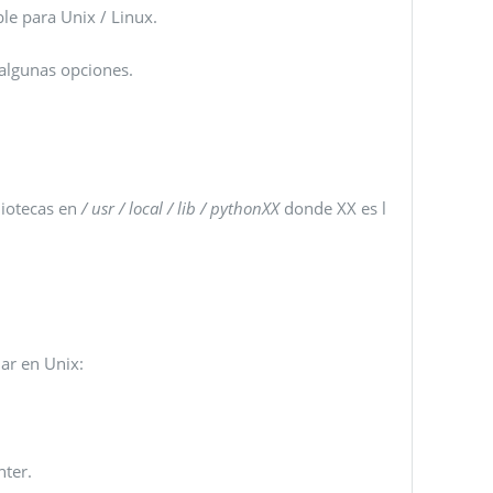
le para Unix / Linux.
 algunas opciones.
liotecas en
/ usr / local / lib / pythonXX
donde XX es l
lar en Unix:
nter.