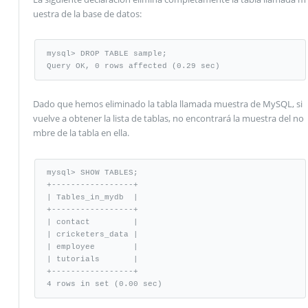
uestra de la base de datos:
mysql> DROP TABLE sample;

Query OK, 0 rows affected (0.29 sec)
Dado que hemos eliminado la tabla llamada muestra de MySQL, si
vuelve a obtener la lista de tablas, no encontrará la muestra del no
mbre de la tabla en ella.
mysql> SHOW TABLES;

+-----------------+

| Tables_in_mydb  |

+-----------------+

| contact         |

| cricketers_data | 

| employee        |

| tutorials       |

+-----------------+

4 rows in set (0.00 sec)