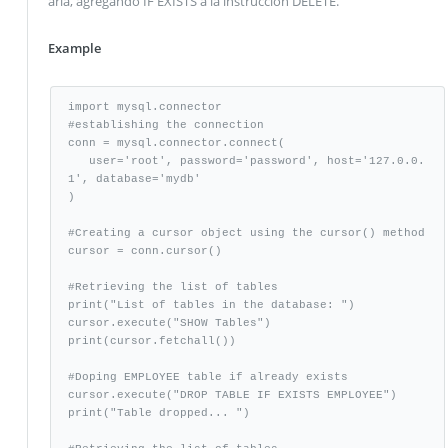
arla, agregando IF EXISTS a la instrucción DELETE.
Example
import mysql.connector

#establishing the connection

conn = mysql.connector.connect(

   user='root', password='password', host='127.0.0.
1', database='mydb'

)

#Creating a cursor object using the cursor() method

cursor = conn.cursor()

#Retrieving the list of tables

print("List of tables in the database: ")

cursor.execute("SHOW Tables")

print(cursor.fetchall())

#Doping EMPLOYEE table if already exists

cursor.execute("DROP TABLE IF EXISTS EMPLOYEE")

print("Table dropped... ")
