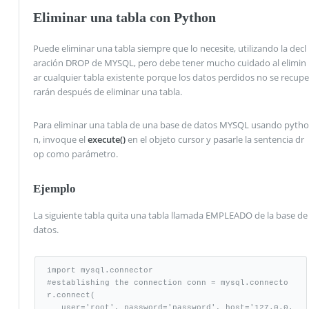
Eliminar una tabla con Python
Puede eliminar una tabla siempre que lo necesite, utilizando la decl
aración DROP de MYSQL, pero debe tener mucho cuidado al elimin
ar cualquier tabla existente porque los datos perdidos no se recupe
rarán después de eliminar una tabla.
Para eliminar una tabla de una base de datos MYSQL usando pytho
n, invoque el
execute()
en el objeto cursor y pasarle la sentencia dr
op como parámetro.
Ejemplo
La siguiente tabla quita una tabla llamada EMPLEADO de la base de
datos.
import mysql.connector

#establishing the connection conn = mysql.connecto
r.connect(

   user='root', password='password', host='127.0.0.