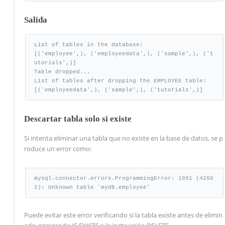
Salida
List of tables in the database:

[('employee',), ('employeedata',), ('sample',), ('t
utorials',)]

Table dropped...

List of tables after dropping the EMPLOYEE table:

[('employeedata',), ('sample',), ('tutorials',)]
Descartar tabla solo si existe
Si intenta eliminar una tabla que no existe en la base de datos, se p
roduce un error como:
mysql.connector.errors.ProgrammingError: 1051 (42S0
2): Unknown table 'mydb.employee'
Puede evitar este error verificando si la tabla existe antes de elimin