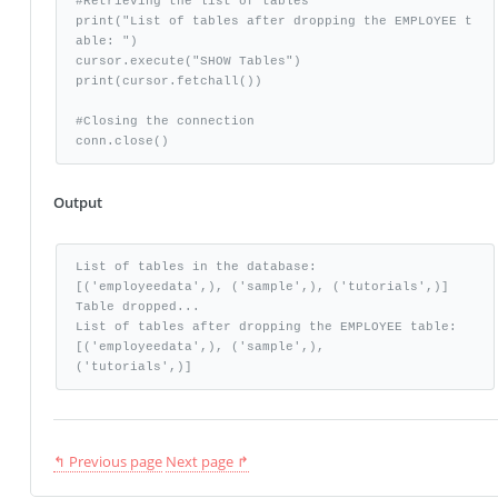
#Retrieving the list of tables

print("List of tables after dropping the EMPLOYEE t
able: ")

cursor.execute("SHOW Tables")

print(cursor.fetchall())

#Closing the connection

conn.close()
Output
List of tables in the database:

[('employeedata',), ('sample',), ('tutorials',)]

Table dropped...

List of tables after dropping the EMPLOYEE table:

[('employeedata',), ('sample',),

('tutorials',)]
↰ Previous page
Next page ↱