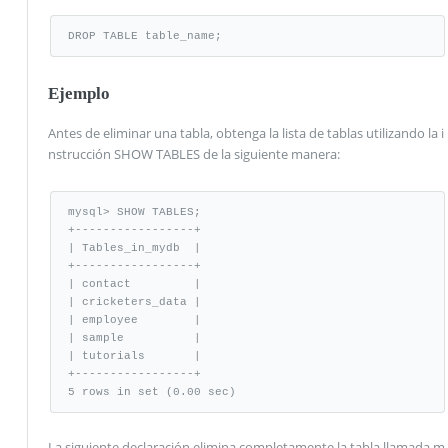
DROP TABLE table_name;
Ejemplo
Antes de eliminar una tabla, obtenga la lista de tablas utilizando la i
nstrucción SHOW TABLES de la siguiente manera:
mysql> SHOW TABLES;

+-----------------+

| Tables_in_mydb  |

+-----------------+

| contact         |

| cricketers_data |

| employee        |

| sample          |

| tutorials       |

+-----------------+

5 rows in set (0.00 sec)
La siguiente declaración elimina completamente la tabla llamada m