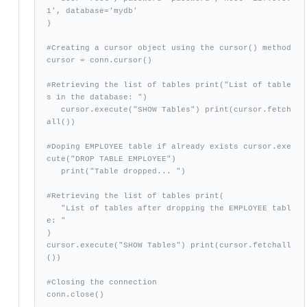
1', database='mydb'

)

#Creating a cursor object using the cursor() method 
cursor = conn.cursor()

#Retrieving the list of tables print("List of table
s in the database: ")   

   cursor.execute("SHOW Tables") print(cursor.fetch
all())

#Doping EMPLOYEE table if already exists cursor.exe
cute("DROP TABLE EMPLOYEE") 

   print("Table dropped... ")

#Retrieving the list of tables print(

   "List of tables after dropping the EMPLOYEE tabl
e: "

) 

cursor.execute("SHOW Tables") print(cursor.fetchall
())

#Closing the connection 

conn.close()