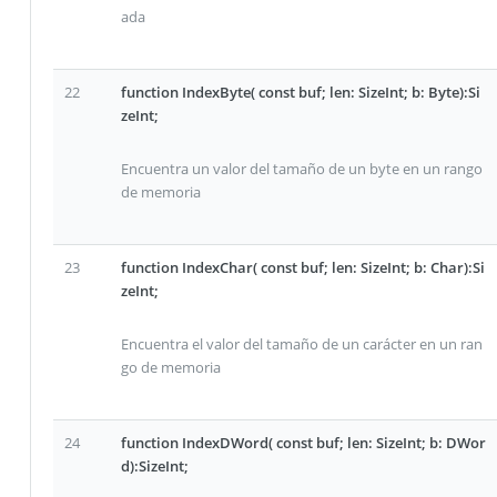
ada
22
function IndexByte( const buf; len: SizeInt; b: Byte):Si
zeInt;
Encuentra un valor del tamaño de un byte en un rango
de memoria
23
function IndexChar( const buf; len: SizeInt; b: Char):Si
zeInt;
Encuentra el valor del tamaño de un carácter en un ran
go de memoria
24
function IndexDWord( const buf; len: SizeInt; b: DWor
d):SizeInt;