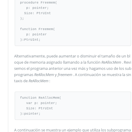
procedure Freemem(

   p: pointer;

  Size: PtrUInt

);

function Freemem(

   p: pointer

):PtrUInt;
Alternativamente, puede aumentar o disminuir el tamaño de un bl
oque de memoria asignado llamando a la función
ReAllocMem
. Revi
semos el programa anterior una vez más y hagamos uso de los sub
programas
ReAllocMem
y
freemem
. A continuación se muestra la sin
taxis de
ReAllocMem
:
function ReAllocMem(

   var p: pointer;

   Size: PtrUInt

):pointer;
A continuación se muestra un ejemplo que utiliza los subprograma