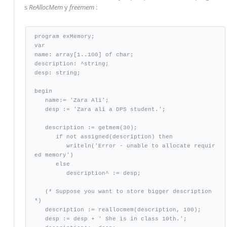
s
ReAllocMem
y
freemem
:
program exMemory;

var

name: array[1..100] of char;

description: ^string;

desp: string;

begin

   name:= 'Zara Ali';

   desp := 'Zara ali a DPS student.';

   description := getmem(30);

      if not assigned(description) then

         writeln('Error - unable to allocate requir
ed memory')

      else

         description^ := desp;

   (* Suppose you want to store bigger description 
*)

   description := reallocmem(description, 100);

   desp := desp + ' She is in class 10th.';
