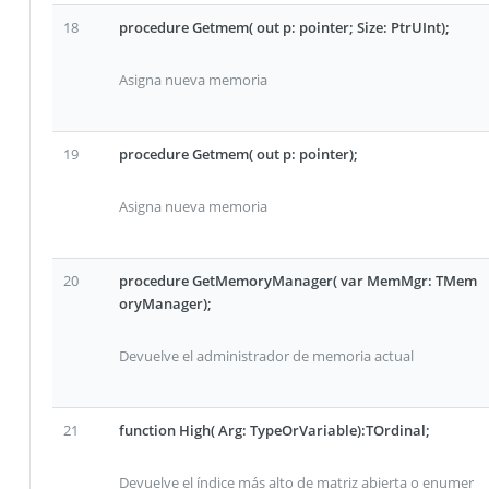
18
procedure Getmem( out p: pointer; Size: PtrUInt);
Asigna nueva memoria
19
procedure Getmem( out p: pointer);
Asigna nueva memoria
20
procedure GetMemoryManager( var MemMgr: TMem
oryManager);
Devuelve el administrador de memoria actual
21
function High( Arg: TypeOrVariable):TOrdinal;
Devuelve el índice más alto de matriz abierta o enumer