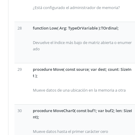
¿Está configurado el administrador de memoria?
28
function Low( Arg: TypeOrVariable ):TOrdinal;
Devuelve el índice más bajo de matriz abierta o enumer
ado
29
procedure Move( const source; var dest; count: SizeIn
t );
Mueve datos de una ubicación en la memoria a otra
30
procedure MoveChar0( const buf1; var buf2; len: SizeI
nt);
Mueve datos hasta el primer carácter cero