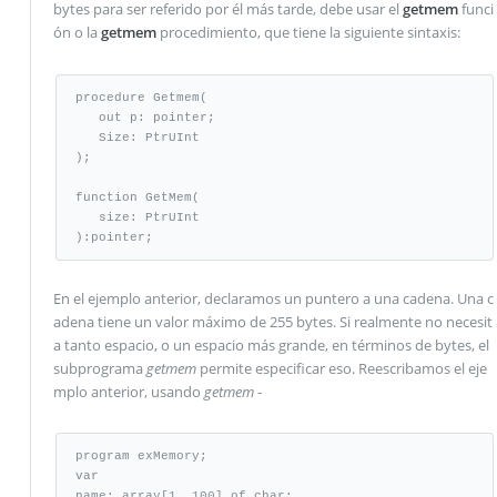
bytes para ser referido por él más tarde, debe usar el
getmem
funci
ón o la
getmem
procedimiento, que tiene la siguiente sintaxis:
procedure Getmem(

   out p: pointer;

   Size: PtrUInt

);

function GetMem(

   size: PtrUInt

):pointer;
En el ejemplo anterior, declaramos un puntero a una cadena. Una c
adena tiene un valor máximo de 255 bytes. Si realmente no necesit
a tanto espacio, o un espacio más grande, en términos de bytes, el
subprograma
getmem
permite especificar eso. Reescribamos el eje
mplo anterior, usando
getmem
-
program exMemory;

var

name: array[1..100] of char;
