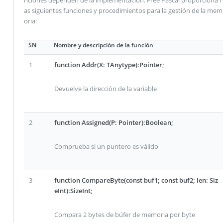
nciones dependen de la implementación. Free Pascal proporciona l
as siguientes funciones y procedimientos para la gestión de la mem
oria:
SN
Nombre y descripción de la función
1
function Addr(X: TAnytype):Pointer;
Devuelve la dirección de la variable
2
function Assigned(P: Pointer):Boolean;
Comprueba si un puntero es válido
3
function CompareByte(const buf1; const buf2; len: Siz
eInt):SizeInt;
Compara 2 bytes de búfer de memoria por byte