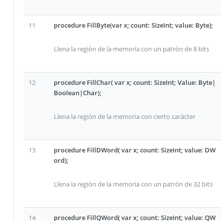
11
procedure FillByte(var x; count: SizeInt; value: Byte);
Llena la región de la memoria con un patrón de 8 bits
12
procedure FillChar( var x; count: SizeInt; Value: Byte|
Boolean|Char);
Llena la región de la memoria con cierto carácter
13
procedure FillDWord( var x; count: SizeInt; value: DW
ord);
Llena la región de la memoria con un patrón de 32 bits
14
procedure FillQWord( var x; count: SizeInt; value: QW