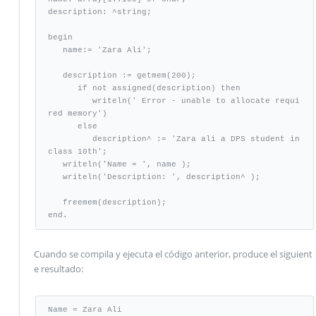
description: ^string;

begin

   name:= 'Zara Ali';

   description := getmem(200);

      if not assigned(description) then

         writeln(' Error - unable to allocate requi
red memory')

      else

         description^ := 'Zara ali a DPS student in 
class 10th';

   writeln('Name = ', name );

   writeln('Description: ', description^ );

   freemem(description);

end.
Cuando se compila y ejecuta el código anterior, produce el siguient
e resultado:
Name = Zara Ali
