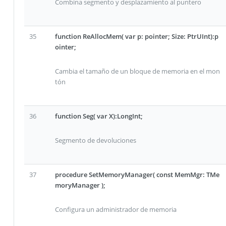
Combina segmento y desplazamiento al puntero
35
function ReAllocMem( var p: pointer; Size: PtrUInt):p
ointer;
Cambia el tamaño de un bloque de memoria en el mon
tón
36
function Seg( var X):LongInt;
Segmento de devoluciones
37
procedure SetMemoryManager( const MemMgr: TMe
moryManager );
Configura un administrador de memoria