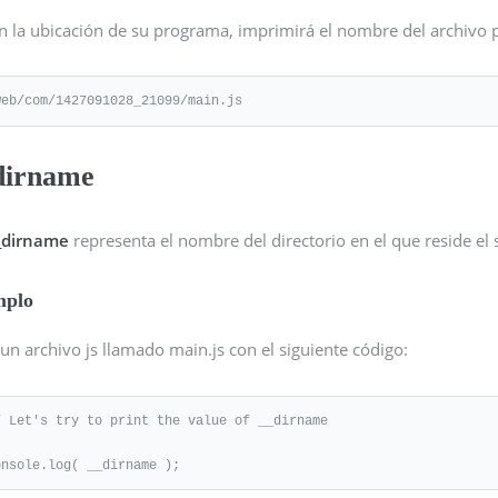
n la ubicación de su programa, imprimirá el nombre del archivo p
web/com/1427091028_21099/main.js
dirname
_dirname
representa el nombre del directorio en el que reside el s
mplo
un archivo js llamado main.js con el siguiente código:
/ Let's try to print the value of __dirname

onsole.log( __dirname );