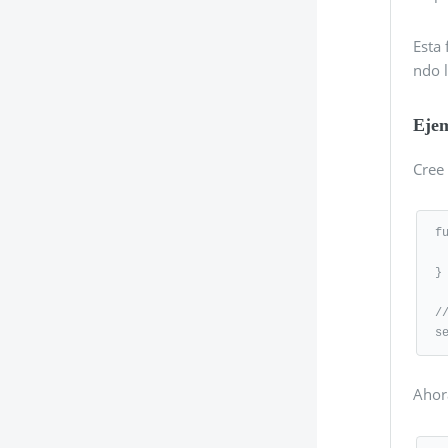
Esta
ndo 
Eje
Cree 
f
   console.log( "Hell
}

/
s
Ahora