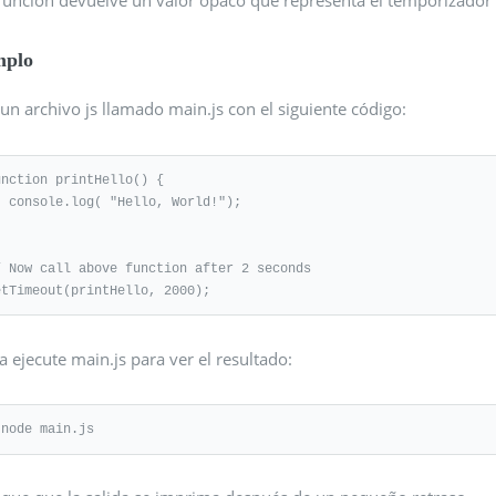
mplo
un archivo js llamado main.js con el siguiente código:
unction printHello() {

o, World!");

/ Now call above function after 2 seconds

etTimeout(printHello, 2000);
 ejecute main.js para ver el resultado:
 node main.js