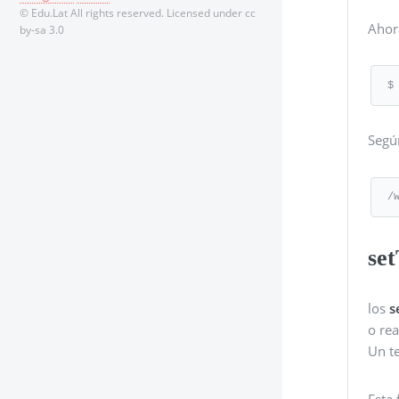
© Edu.Lat All rights reserved. Licensed under cc
Ahora
by-sa 3.0
$
Segú
/
se
los
s
o rea
Un t
Esta