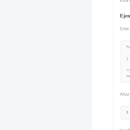
Eje
Cree 
f
   console.log( "Hell
}

/
s
Ahora
$