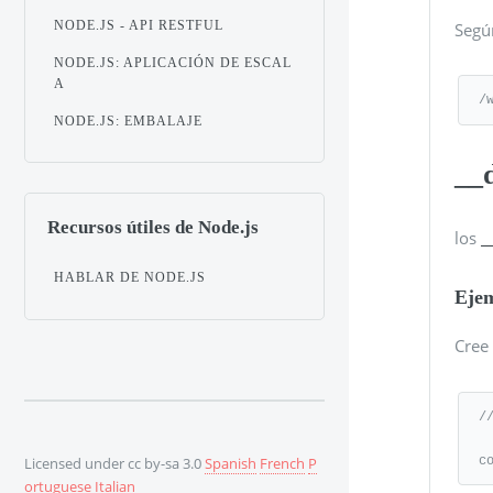
NODE.JS - API RESTFUL
Segú
NODE.JS: APLICACIÓN DE ESCAL
A
/
NODE.JS: EMBALAJE
__
Recursos útiles de Node.js
los
_
HABLAR DE NODE.JS
Eje
Cree 
/
c
Licensed under cc by-sa 3.0
Spanish
French
P
ortuguese
Italian