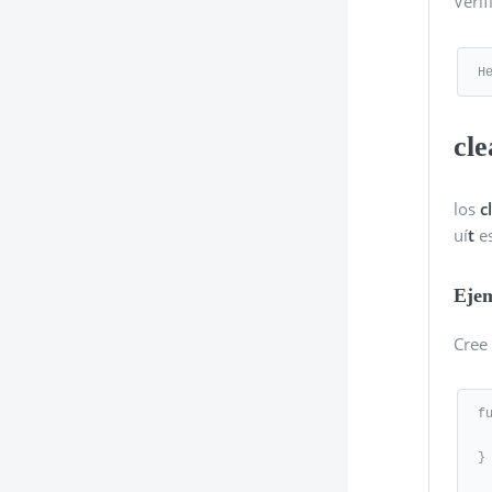
Veri
H
cle
los
c
uí
t
es
Eje
Cree 
f
   console.log( "Hell
}
