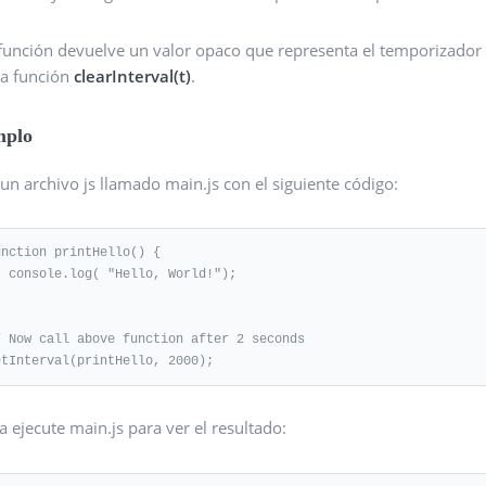
 función devuelve un valor opaco que representa el temporizador
la función
clearInterval(t)
.
mplo
un archivo js llamado main.js con el siguiente código:
unction printHello() {

o, World!");

/ Now call above function after 2 seconds

etInterval(printHello, 2000);
 ejecute main.js para ver el resultado: