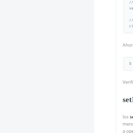
/
v
/
c
Ahora
$
Veri
set
los
s
meno
a op