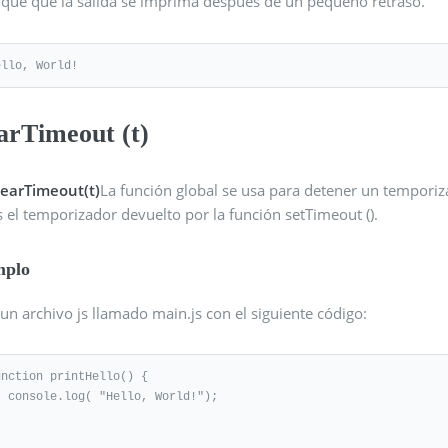
fique que la salida se imprima después de un pequeño retraso.
ello, World!
arTimeout (t)
learTimeout(t)
La función global se usa para detener un temporiz
 el temporizador devuelto por la función setTimeout ().
mplo
un archivo js llamado main.js con el siguiente código:
unction printHello() {

o, World!");
