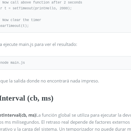
/ Now call above function after 2 seconds

ar t = setTimeout(printHello, 2000);

/ Now clear the timer

learTimeout(t);
 ejecute main.js para ver el resultado:
 node main.js
fique la salida donde no encontrará nada impreso.
Interval (cb, ms)
etInterval(cb, ms)
La función global se utiliza para ejecutar la d
s ms milisegundos. El retraso real depende de factores externos
erativo y la carga del sistema. Un temporizador no puede durar m