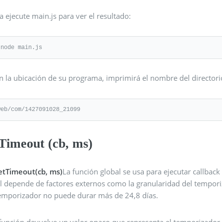
 ejecute main.js para ver el resultado:
 node main.js
n la ubicación de su programa, imprimirá el nombre del directorio
web/com/1427091028_21099
tTimeout (cb, ms)
etTimeout(cb, ms)
La función global se usa para ejecutar callbac
l depende de factores externos como la granularidad del temporiz
emporizador no puede durar más de 24,8 días.
 función devuelve un valor opaco que representa el temporizador 