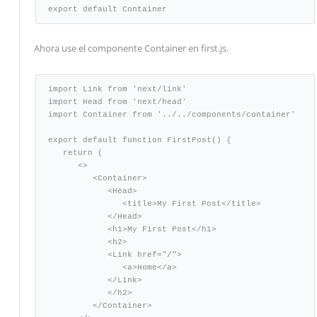
export default Container
Ahora use el componente Container en first.js.
import Link from 'next/link'

import Head from 'next/head'

import Container from '../../components/container'

export default function FirstPost() {

   return (

      <>

         <Container>

            <Head>

               <title>My First Post</title>

            </Head>

            <h1>My First Post</h1>

            <h2>

            <Link href="/">

               <a>Home</a>

            </Link>

            </h2>

         </Container>
