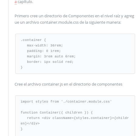
a
capítulo.
Primero cree un directorio de Componentes en el nivel raíz y agreg
ue un archivo container.module.css de la siguiente manera:
.container {

   max-width: 36rem;

   padding: 0 1rem;

   margin: 3rem auto 6rem;

   border: 1px solid red;  

}
Cree el archivo container.js en el directorio de componentes
import styles from './container.module.css'

function Container({ children }) {

   return <div className={styles.container}>{childr
en}</div>

}
