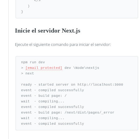
      </>	  

   )

}
Inicie el servidor Next.js
Ejecute el siguiente comando para iniciar el servidor:
npm run dev

> 
[email protected]
 dev \Node\nextjs

> next

ready - started server on http://localhost:3000

event - compiled successfully

event - build page: /

wait  - compiling...

event - compiled successfully

event - build page: /next/dist/pages/_error

wait  - compiling...

event - compiled successfully