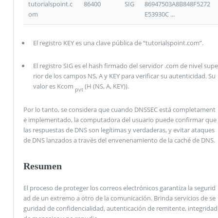
tutorialspoint.c
86400
SIG
86947503A8B848F5272
om
E53930C ...
El registro KEY es una clave pública de “tutorialspoint.com”.
El registro SIG es el hash firmado del servidor .com de nivel supe
rior de los campos NS, A y KEY para verificar su autenticidad. Su
valor es Kcom
(H (NS, A, KEY)).
pvt
Por lo tanto, se considera que cuando DNSSEC está completament
e implementado, la computadora del usuario puede confirmar que
las respuestas de DNS son legítimas y verdaderas, y evitar ataques
de DNS lanzados a través del envenenamiento de la caché de DNS.
Resumen
El proceso de proteger los correos electrónicos garantiza la segurid
ad de un extremo a otro de la comunicación. Brinda servicios de se
guridad de confidencialidad, autenticación de remitente, integridad