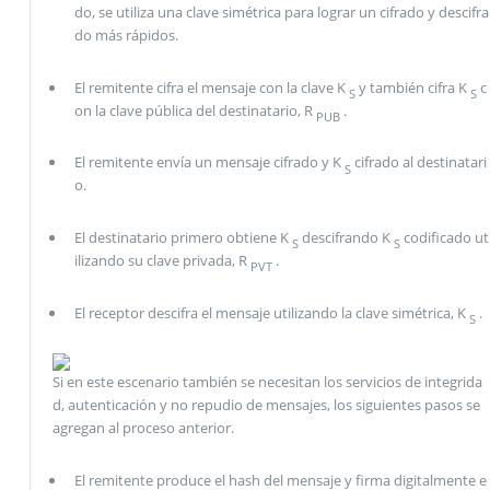
do, se utiliza una clave simétrica para lograr un cifrado y descifra
do más rápidos.
El remitente cifra el mensaje con la clave K
y también cifra K
c
S
S
on la clave pública del destinatario, R
.
PUB
El remitente envía un mensaje cifrado y K
cifrado al destinatari
S
o.
El destinatario primero obtiene K
descifrando K
codificado ut
S
S
ilizando su clave privada, R
.
PVT
El receptor descifra el mensaje utilizando la clave simétrica, K
.
S
Si en este escenario también se necesitan los servicios de integrida
d, autenticación y no repudio de mensajes, los siguientes pasos se
agregan al proceso anterior.
El remitente produce el hash del mensaje y firma digitalmente e