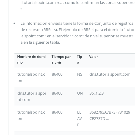
l tutorialspoint.com real, como lo confirman las zonas superiore
s.
La información enviada tiene la forma de Conjunto de registros
de recursos (RRSets). El ejemplo de RRSet para el dominio "tutor
ialspoint.com" en el servidor ".com" de nivel superior se muestr
a en la siguiente tabla.
Nombre de domi
Tiempo par
Tip
Valor
nio
a vivir
o
tutorialspoint.c
86400
NS
dns.tutorialspoint.com
om
dns.tutorialspoi
86400
UN
36..1.2.3
nt.com
tutorialspoint.c
86400
LL
3682793A7B73F731029
om
AV
CE2737D ...
E