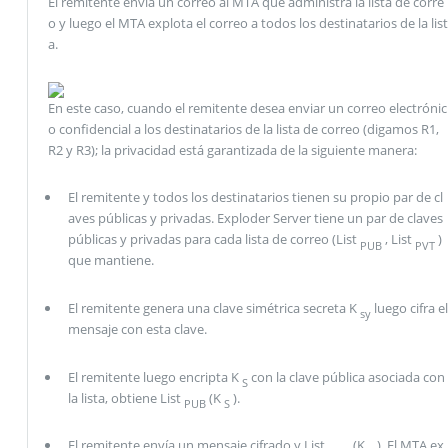
El remitente envía un correo al MTA que administra la lista de corre
o y luego el MTA explota el correo a todos los destinatarios de la list
a.
En este caso, cuando el remitente desea enviar un correo electrónic
o confidencial a los destinatarios de la lista de correo (digamos R1,
R2 y R3); la privacidad está garantizada de la siguiente manera:
El remitente y todos los destinatarios tienen su propio par de cl
aves públicas y privadas. Exploder Server tiene un par de claves
públicas y privadas para cada lista de correo (List
, List
)
PUB
PVT
que mantiene.
El remitente genera una clave simétrica secreta K
luego cifra el
sy
mensaje con esta clave.
El remitente luego encripta K
con la clave pública asociada con
S
la lista, obtiene List
(K
).
PUB
S
El remitente envía un mensaje cifrado y List
(K
). El MTA ex