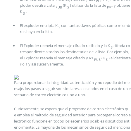
PUB
S
ploder descifra Lista
(K
) utilizando la lista de
y obtiene
PUB
S
PVT
K
.
S
El exploder encripta K
con tantas claves públicas como miemb
S
ros haya en la lista.
El Exploder reenvía el mensaje cifrado recibido y la K
cifrada co
S
rrespondiente a todos los destinatarios de la lista. Por ejemplo,
el Exploder reenvía el mensaje cifrado y R1
(K
) al destinata
PUB
S
rio 1 y así sucesivamente.
Para proporcionar la integridad, autenticación y no repudio del me
nsaje, los pasos a seguir son similares a los dados en el caso de un e
scenario de correo electrónico uno a uno.
Curiosamente, se espera que el programa de correo electrónico qu
e emplea el método de seguridad anterior para proteger el correo e
lectrónico funcione en todos los escenarios posibles discutidos ant
eriormente. La mayoría de los mecanismos de seguridad menciona