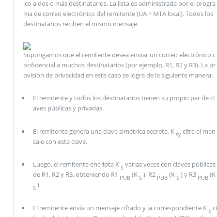
ico a dos o más destinatarios. La lista es administrada por el progra
ma de correo electrónico del remitente (UA + MTA local). Todos los
destinatarios reciben el mismo mensaje.
Supongamos que el remitente desea enviar un correo electrónico c
onfidencial a muchos destinatarios (por ejemplo, R1, R2 y R3). La pr
ovisión de privacidad en este caso se logra de la siguiente manera:
El remitente y todos los destinatarios tienen su propio par de cl
aves públicas y privadas.
El remitente genera una clave simétrica secreta, K
cifra el men
sy
saje con esta clave.
Luego, el remitente encripta K
varias veces con claves públicas
S
de R1, R2 y R3, obteniendo R1
(K
), R2
(K
) y R3
(K
PUB
S
PUB
S
PUB
).
S
El remitente envía un mensaje cifrado y la correspondiente K
ci
S