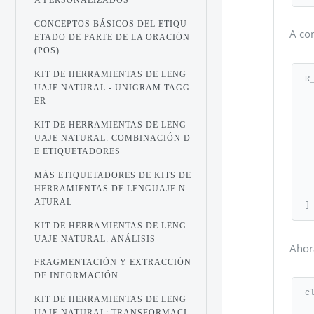
A PERSONALIZADOS
CONCEPTOS BÁSICOS DEL ETIQU
A con
ETADO DE PARTE DE LA ORACIÓN
(POS)
KIT DE HERRAMIENTAS DE LENG
R_
UAJE NATURAL - UNIGRAM TAGG
   (r'won\'t', 'w
ER
   (r'can\'t', '
   (r'i\'m', 
KIT DE HERRAMIENTAS DE LENG
   r'(\w+)\'ll', '\
UAJE NATURAL: COMBINACIÓN D
   (r'(\w+)n\'t', '
E ETIQUETADORES
   (r'(\w+)\'ve', '\
MÁS ETIQUETADORES DE KITS DE
   (r'(\w+)\'s', '
HERRAMIENTAS DE LENGUAJE N
   (r'(\w+)\'re', '
ATURAL
]
KIT DE HERRAMIENTAS DE LENG
UAJE NATURAL: ANÁLISIS
Ahor
FRAGMENTACIÓN Y EXTRACCIÓN
DE INFORMACIÓN
c
KIT DE HERRAMIENTAS DE LENG
   def __init__(self, patter
UAJE NATURAL: TRANSFORMACI