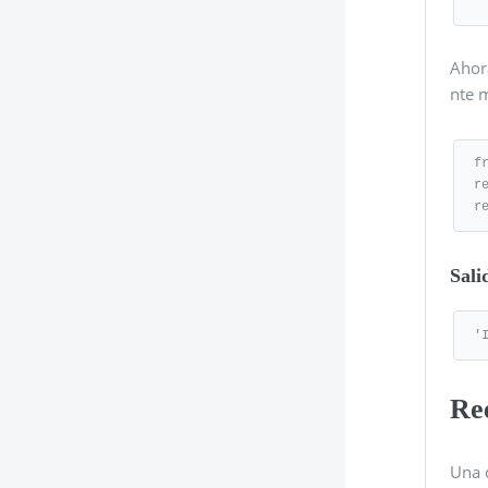
Ahora
nte 
f
r
r
Sali
'
Re
Una d