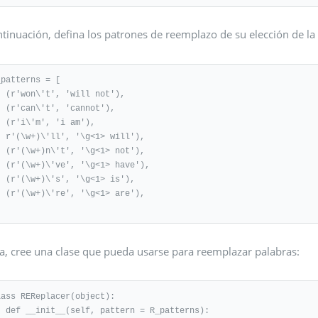
tinuación, defina los patrones de reemplazo de su elección de la
patterns = [

ill not'),

cannot'),

'i am'),

g<1> will'),

\g<1> not'),

g<1> have'),

\g<1> is'),

\g<1> are'),

a, cree una clase que pueda usarse para reemplazar palabras:
lass REReplacer(object):

n = R_patterns):
