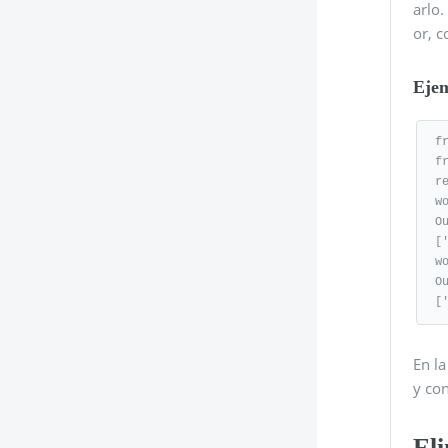
arlo
or, c
Eje
f
f
r
w
Ou
[
w
Ou
[
En la
y co
Eli