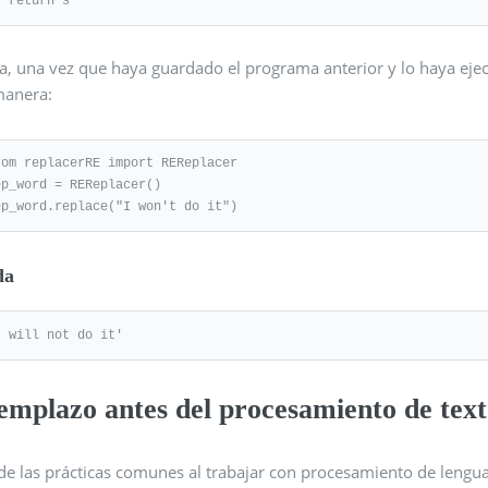
   return s
, una vez que haya guardado el programa anterior y lo haya ejecu
manera:
rom replacerRE import REReplacer

ep_word = REReplacer()

ep_word.replace("I won't do it")
da
I will not do it'
emplazo antes del procesamiento de tex
e las prácticas comunes al trabajar con procesamiento de lenguaj