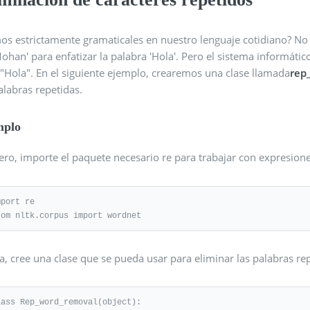
s estrictamente gramaticales en nuestro lenguaje cotidiano? No lo
 Mohan' para enfatizar la palabra 'Hola'. Pero el sistema informático 
 "Hola". En el siguiente ejemplo, crearemos una clase llamada
rep
alabras repetidas.
mplo
ero, importe el paquete necesario re para trabajar con expresion
port re

rom nltk.corpus import wordnet
, cree una clase que se pueda usar para eliminar las palabras rep
lass Rep_word_removal(object):
