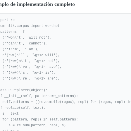
plo de implementación completo
port re

rom nltk.corpus import wordnet

patterns = [

ill not'),

cannot'),

'i am'),

g<1> will'),

\g<1> not'),

g<1> have'),

\g<1> is'),

\g<1> are'),

lass REReplacer(object):

ef __init__(self, patterns=R_patterns):

r (regex, repl) in patterns]

ef replace(self, text):

text

 self.patterns:

re.sub(pattern, repl, s)
