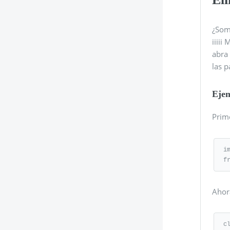
¿Somo
iiiii
abra
las p
Eje
Prim
im
f
Ahora
c