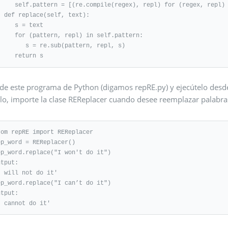
e.compile(regex), repl) for (regex, repl) in patterns]

lf, text):

  s = text

ttern, repl) in self.pattern:

  s = re.sub(pattern, repl, s)

      return s
de este programa de Python (digamos repRE.py) y ejecútelo desde
rlo, importe la clase REReplacer cuando desee reemplazar palab
rom repRE import REReplacer

ep_word = REReplacer()

ep_word.replace("I won't do it")

tput:

I will not do it'

ep_word.replace("I can’t do it")

tput:

I cannot do it'