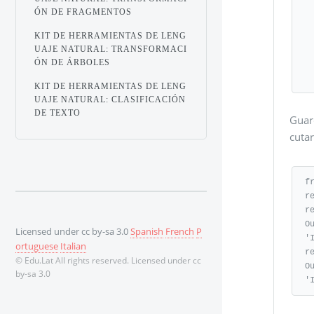
      self.pattern = [(r
ÓN DE FRAGMENTOS
   def replace(se
    
KIT DE HERRAMIENTAS DE LENG
      for (pa
UAJE NATURAL: TRANSFORMACI
ÓN DE ÁRBOLES
       
KIT DE HERRAMIENTAS DE LENG
UAJE NATURAL: CLASIFICACIÓN
DE TEXTO
Guar
cuta
f
r
r
Ou
Licensed under cc by-sa 3.0
Spanish
French
P
'
ortuguese
Italian
r
© Edu.Lat All rights reserved. Licensed under cc
Ou
by-sa 3.0
'