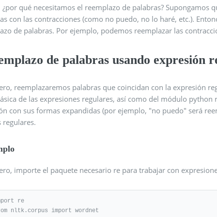
, ¿por qué necesitamos el reemplazo de palabras? Supongamos qu
as con las contracciones (como no puedo, no lo haré, etc.). Ento
azo de palabras. Por ejemplo, podemos reemplazar las contracci
emplazo de palabras usando expresión r
ero, reemplazaremos palabras que coincidan con la expresión re
básica de las expresiones regulares, así como del módulo python 
ión con sus formas expandidas (por ejemplo, "no puedo" será re
 regulares.
mplo
ro, importe el paquete necesario re para trabajar con expresione
port re

rom nltk.corpus import wordnet