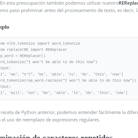
. En esta preocupación también podemos utilizar nuestro
RERepla
omo paso preliminar antes del procesamiento de texto, es decir, l
mplo
rom nltk.tokenize import word_tokenize

rom replacerRE import REReplacer

ep_word = REReplacer()

ord_tokenize("I won't be able to do this now")

tput:

'I', 'wo', "n't", 'be', 'able', 'to', 'do', 'this', 'now']

ord_tokenize(rep_word.replace("I won't be able to do this now"))

tput:

'I', 'will', 'not', 'be', 'able', 'to', 'do', 'this', 'now']
 receta de Python anterior, podemos entender fácilmente la difere
n el uso de reemplazo de expresiones regulares.
minación de caracteres repetidos