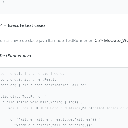
}

 4 − Execute test cases
 un archivo de clase java llamado TestRunner en
C:\> Mockito_
 TestRunner.java
mport org.junit.runner.JUnitCore;

mport org.junit.runner.Result;

mport org.junit.runner.notification.Failure;

ublic class TestRunner {

String[] args) {

JUnitCore.runClasses(MathApplicationTester.class);

re failure : result.getFailures()) {

ystem.out.println(failure.toString());
