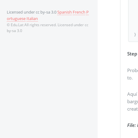
   
Licensed under cc by-sa 3.0
Spanish
French
P
   public double divide(double inp
ortuguese
Italian
      return ca
© Edu.Lat All rights reserved. Licensed under cc
   
by-sa 3.0
}
Step
Prob
to.
Aquí 
barg
creat
File