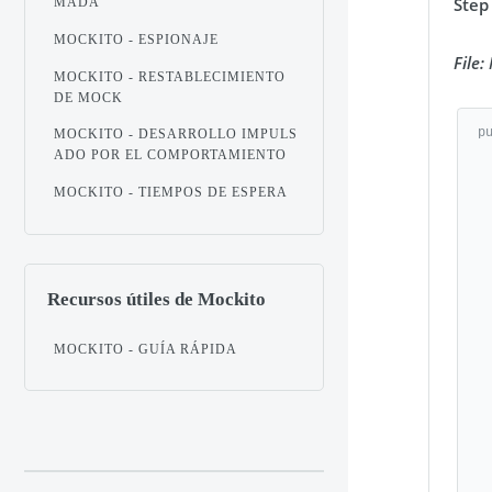
Step
MADA
MOCKITO - ESPIONAJE
File:
MOCKITO - RESTABLECIMIENTO
DE MOCK
p
MOCKITO - DESARROLLO IMPULS
   private CalculatorServi
ADO POR EL COMPORTAMIENTO
MOCKITO - TIEMPOS DE ESPERA
   public void setCalculatorService(Calcul
      this.
   
   public double add(double inpu
Recursos útiles de Mockito
      return c
   
MOCKITO - GUÍA RÁPIDA
   public double subtract(double in
      return ca
   
   public double multiply(double in
      return ca