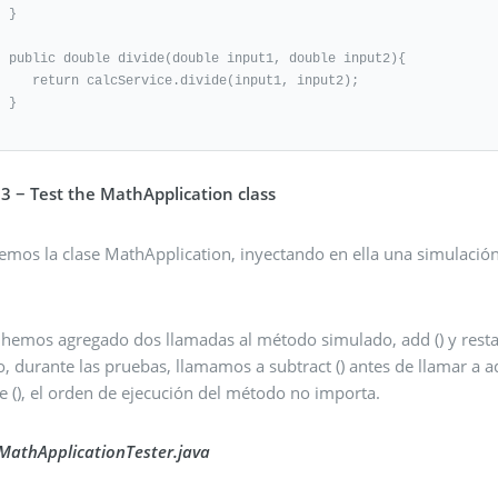
}

ut1, double input2){

lcService.divide(input1, input2);

}

 3 − Test the MathApplication class
emos la clase MathApplication, inyectando en ella una simulación
hemos agregado dos llamadas al método simulado, add () y restar 
o, durante las pruebas, llamamos a subtract () antes de llamar a
e (), el orden de ejecución del método no importa.
: MathApplicationTester.java