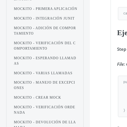
MOCKITO - PRIMERA APLICACIÓN
c
MOCKITO - INTEGRACIÓN JUNIT
MOCKITO - ADICIÓN DE COMPOR
Ej
TAMIENTO
MOCKITO - VERIFICACIÓN DEL C
Step
OMPORTAMIENTO
MOCKITO - ESPERANDO LLAMAD
File:
AS
MOCKITO - VARIAS LLAMADAS
p
MOCKITO - MANEJO DE EXCEPCI
   public double add(double inpu
ONES
   public double subtract(double in
MOCKITO - CREAR MOCK
   public double multiply(double in
   public double divide(double inp
MOCKITO - VERIFICACIÓN ORDE
}
NADA
MOCKITO - DEVOLUCIÓN DE LLA