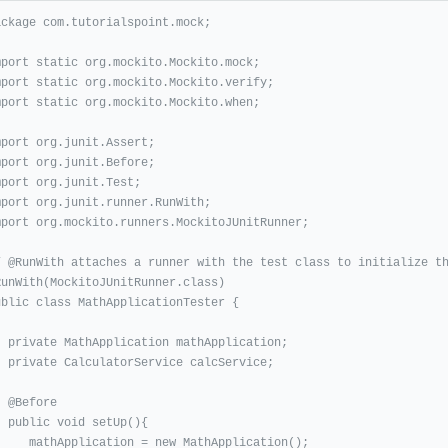
ackage com.tutorialspoint.mock;

mport static org.mockito.Mockito.mock;

mport static org.mockito.Mockito.verify;

mport static org.mockito.Mockito.when;

mport org.junit.Assert;

mport org.junit.Before;

mport org.junit.Test;

mport org.junit.runner.RunWith;

mport org.mockito.runners.MockitoJUnitRunner;

/ @RunWith attaches a runner with the test class to initialize th
RunWith(MockitoJUnitRunner.class)

ublic class MathApplicationTester {

mathApplication;

ce calcService;

fore

 setUp(){

ication = new MathApplication();
