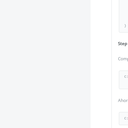
  
      System.ou
   
}
Step
Comp
C
Ahora
C