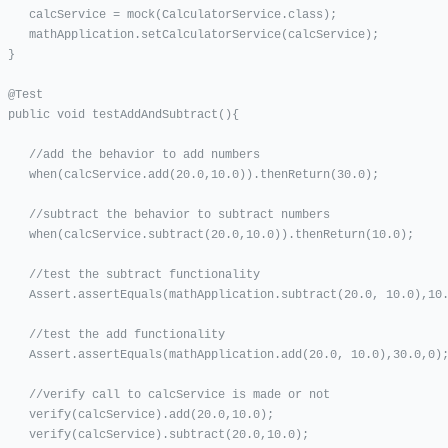
ce = mock(CalculatorService.class);

tion.setCalculatorService(calcService);

}

est

ndSubtract(){

the behavior to add numbers

rvice.add(20.0,10.0)).thenReturn(30.0);

t the behavior to subtract numbers

ice.subtract(20.0,10.0)).thenReturn(10.0);

 the subtract functionality

als(mathApplication.subtract(20.0, 10.0),10.0,0);

st the add functionality

quals(mathApplication.add(20.0, 10.0),30.0,0);

call to calcService is made or not

calcService).add(20.0,10.0);

alcService).subtract(20.0,10.0);
