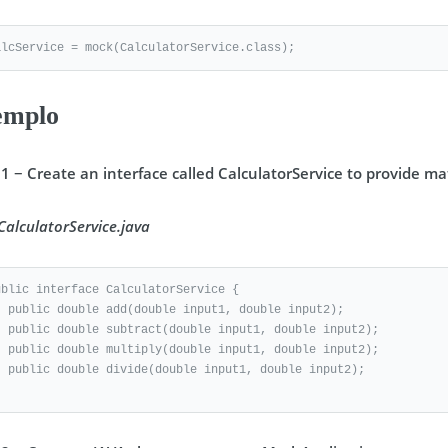
alcService = mock(CalculatorService.class);
emplo
 1 − Create an interface called CalculatorService to provide m
 CalculatorService.java
ublic interface CalculatorService {

t1, double input2);

put1, double input2);

put1, double input2);

ut1, double input2);
