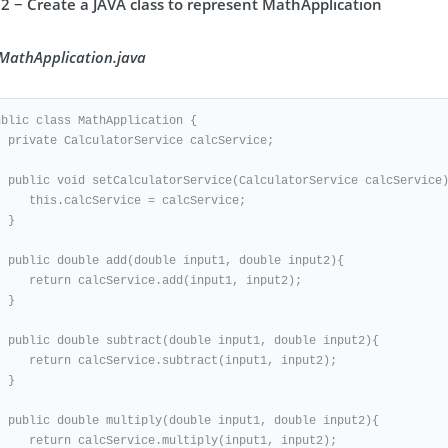
 2 − Create a JAVA class to represent MathApplication
 MathApplication.java
ublic class MathApplication {

ce calcService;

atorService calcService){

calcService = calcService;

}

t1, double input2){

alcService.add(input1, input2);		

}

put1, double input2){

lcService.subtract(input1, input2);

}

put1, double input2){

lcService.multiply(input1, input2);
