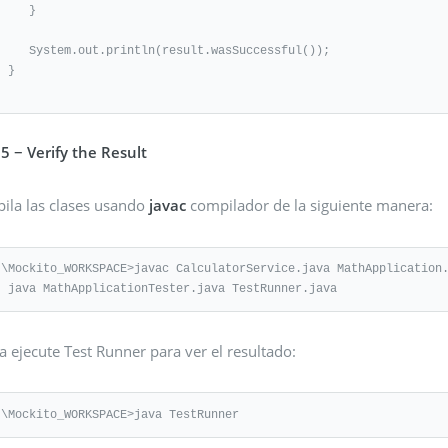
    }

t.println(result.wasSuccessful());

}

 5 − Verify the Result
ila las clases usando
javac
compilador de la siguiente manera:
:\Mockito_WORKSPACE>javac CalculatorService.java MathApplication.
   java MathApplicationTester.java TestRunner.java
 ejecute Test Runner para ver el resultado:
:\Mockito_WORKSPACE>java TestRunner