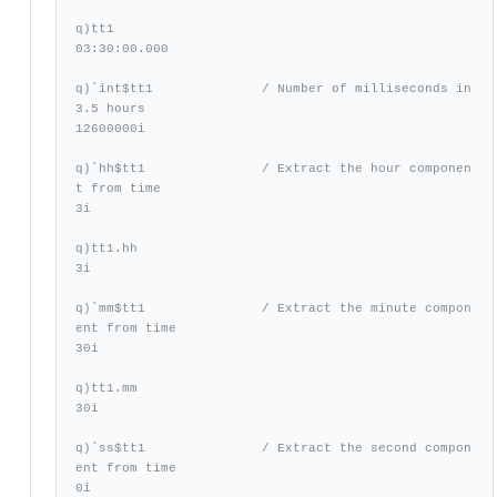
q)tt1

03:30:00.000

q)`int$tt1              / Number of milliseconds in 
3.5 hours

12600000i

q)`hh$tt1               / Extract the hour componen
t from time

3i

q)tt1.hh

3i

q)`mm$tt1               / Extract the minute compon
ent from time

30i

q)tt1.mm

30i

q)`ss$tt1               / Extract the second compon
ent from time

0i
