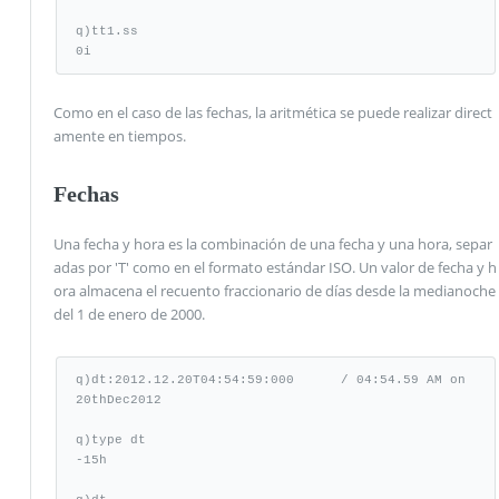
q)tt1.ss

0i
Como en el caso de las fechas, la aritmética se puede realizar direct
amente en tiempos.
Fechas
Una fecha y hora es la combinación de una fecha y una hora, separ
adas por 'T' como en el formato estándar ISO. Un valor de fecha y h
ora almacena el recuento fraccionario de días desde la medianoche
del 1 de enero de 2000.
q)dt:2012.12.20T04:54:59:000      / 04:54.59 AM on 
20thDec2012

q)type dt

-15h
