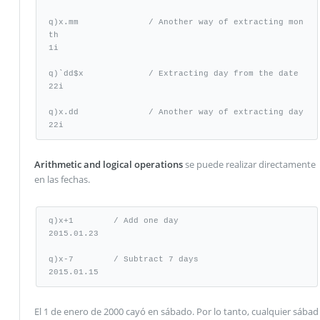
q)x.mm              / Another way of extracting mon
th

1i

q)`dd$x             / Extracting day from the date

22i

q)x.dd              / Another way of extracting day

22i
Arithmetic and logical operations
se puede realizar directamente
en las fechas.
q)x+1        / Add one day

2015.01.23

q)x-7        / Subtract 7 days

2015.01.15
El 1 de enero de 2000 cayó en sábado. Por lo tanto, cualquier sábad