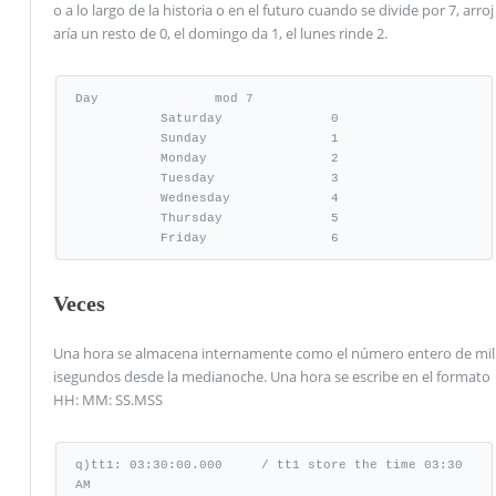
o a lo largo de la historia o en el futuro cuando se divide por 7, arroj
aría un resto de 0, el domingo da 1, el lunes rinde 2.
Day               mod 7

           Saturday              0

           Sunday                1

           Monday                2

           Tuesday               3

           Wednesday             4

           Thursday              5

           Friday                6
Veces
Una hora se almacena internamente como el número entero de mil
isegundos desde la medianoche. Una hora se escribe en el formato
HH: MM: SS.MSS
q)tt1: 03:30:00.000     / tt1 store the time 03:30 
AM
