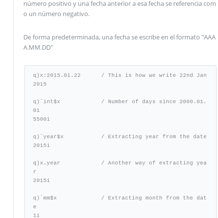
número positivo y una fecha anterior a esa fecha se referencia com
o un número negativo.
De forma predeterminada, una fecha se escribe en el formato "AAA
A.MM.DD"
q)x:2015.01.22      / This is how we write 22nd Jan 
2015

q)`int$x            / Number of days since 2000.01.
01

5500i

q)`year$x           / Extracting year from the date

2015i

q)x.year            / Another way of extracting yea
r

2015i

q)`mm$x             / Extracting month from the dat
e

1i
