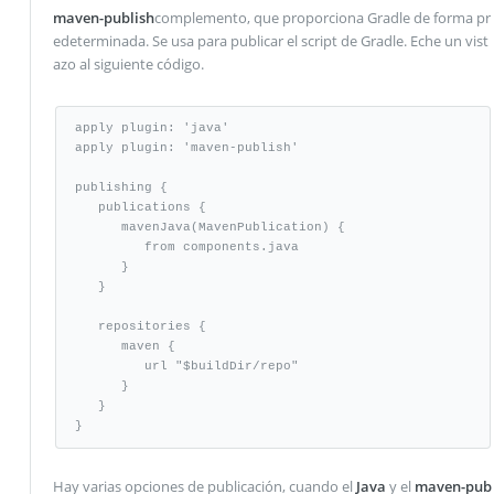
maven-publish
complemento, que proporciona Gradle de forma pr
edeterminada. Se usa para publicar el script de Gradle. Eche un vist
azo al siguiente código.
apply plugin: 'java'

apply plugin: 'maven-publish'

publishing {

   publications {

      mavenJava(MavenPublication) {

         from components.java

      }

   }

   repositories {

      maven {

         url "$buildDir/repo"

      }

   }

}
Hay varias opciones de publicación, cuando el
Java
y el
maven-pub