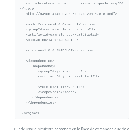
   xsi:schemaLocation = "http://maven.apache.org/PO
M/4.0.0

   http://maven.apache.org/xsd/maven-4.0.0.xsd">

   <modelVersion>4.0.0</modelVersion>

   <groupId>com.example.app</groupId>

   <artifactId>example-app</artifactId>

   <packaging>jar</packaging>

   <version>1.0.0-SNAPSHOT</version>

   <dependencies>

      <dependency>

         <groupId>junit</groupId>

         <artifactId>junit</artifactId>

         <version>4.11</version>

         <scope>test</scope>

      </dependency>

   </dependencies>

</project>
Puede usar el siguiente comando en la línea de comandos que da c