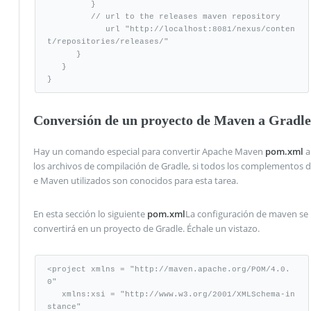
         }

         // url to the releases maven repository

            url "http://localhost:8081/nexus/conten
t/repositories/releases/"

      }

   }

}
Conversión de un proyecto de Maven a Gradle
Hay un comando especial para convertir Apache Maven
pom.xml
a
los archivos de compilación de Gradle, si todos los complementos d
e Maven utilizados son conocidos para esta tarea.
En esta sección lo siguiente
pom.xml
La configuración de maven se
convertirá en un proyecto de Gradle. Échale un vistazo.
<project xmlns = "http://maven.apache.org/POM/4.0.
0" 

   xmlns:xsi = "http://www.w3.org/2001/XMLSchema-in
stance"
