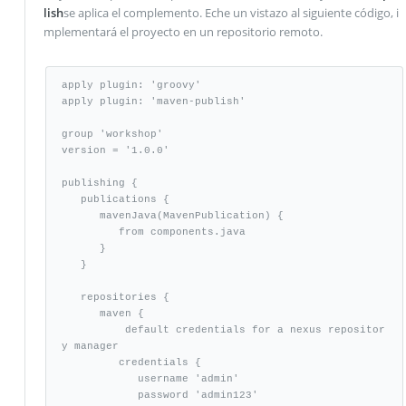
lish
se aplica el complemento. Eche un vistazo al siguiente código, i
mplementará el proyecto en un repositorio remoto.
apply plugin: 'groovy'

apply plugin: 'maven-publish'

group 'workshop'

version = '1.0.0'

publishing {

   publications {

      mavenJava(MavenPublication) { 

         from components.java 

      }

   }

   repositories {

      maven {

          default credentials for a nexus repositor
y manager

         credentials {

            username 'admin'

            password 'admin123'
