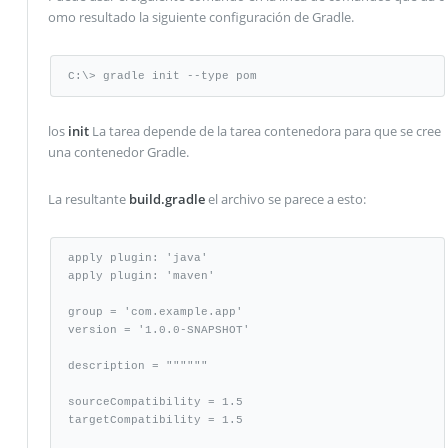
omo resultado la siguiente configuración de Gradle.
C:\> gradle init --type pom
los
init
La tarea depende de la tarea contenedora para que se cree
una contenedor Gradle.
La resultante
build.gradle
el archivo se parece a esto:
apply plugin: 'java'

apply plugin: 'maven'

group = 'com.example.app'

version = '1.0.0-SNAPSHOT'

description = """"""

sourceCompatibility = 1.5

targetCompatibility = 1.5
