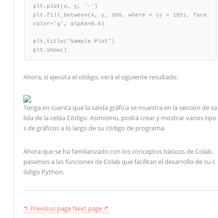
plt.plot(x, y, '-')

plt.fill_between(x, y, 200, where = (y > 195), face
color='g', alpha=0.6)

plt.title("Sample Plot")

plt.show()
Ahora, si ejecuta el código, verá el siguiente resultado:
Tenga en cuenta que la salida gráfica se muestra en la sección de sa
lida de la celda Código. Asimismo, podrá crear y mostrar varios tipo
s de gráficos a lo largo de su código de programa.
Ahora que se ha familiarizado con los conceptos básicos de Colab,
pasemos a las funciones de Colab que facilitan el desarrollo de su c
ódigo Python.
↰ Previous page
Next page ↱