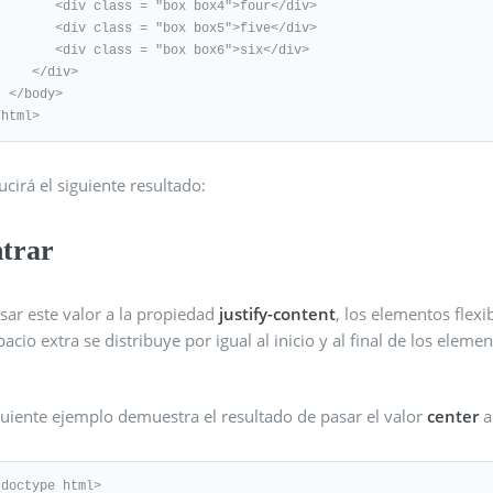
<div class = "box box4">four</div>

<div class = "box box5">five</div>

 <div class = "box box6">six</div>

  </div>

ody>

/html>
cirá el siguiente resultado:
ntrar
sar este valor a la propiedad
justify-content
, los elementos flex
pacio extra se distribuye por igual al inicio y al final de los elemen
guiente ejemplo demuestra el resultado de pasar el valor
center
a
!doctype html>
