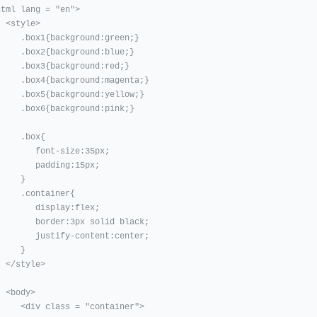
html lang = "en">

yle>

x1{background:green;}

x2{background:blue;}

x3{background:red;}

4{background:magenta;}

x5{background:yellow;}

x6{background:pink;}

   .box{

    font-size:35px;

     padding:15px;

    }

 .container{

     display:flex;

   border:3px solid black;

   justify-content:center;

    }

yle>

dy>

v class = "container">
