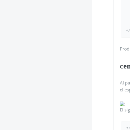
         
         
        
    
   </b
<
Produ
ce
Al pa
el es
El si
<