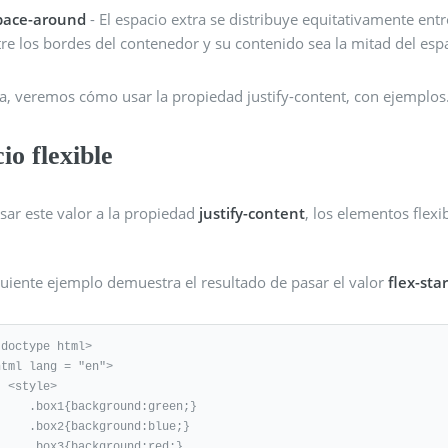
pace-around
- El espacio extra se distribuye equitativamente ent
tre los bordes del contenedor y su contenido sea la mitad del espa
a, veremos cómo usar la propiedad justify-content, con ejemplos
cio flexible
sar este valor a la propiedad
justify-content
, los elementos flex
guiente ejemplo demuestra el resultado de pasar el valor
flex-star
!doctype html>

html lang = "en">

yle>

x1{background:green;}

x2{background:blue;}

x3{background:red;}
