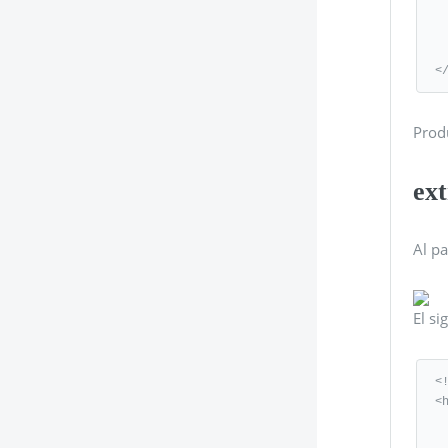
        
    
   </b
<
Produ
ext
Al pa
El si
<
<
   <st
      .bo