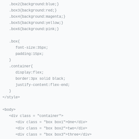
x2{background:blue;}

x3{background:red;}

4{background:magenta;}

x5{background:yellow;}

x6{background:pink;}

   .box{

    font-size:35px;

     padding:15px;

    }

 .container{

     display:flex;

   border:3px solid black;

  justify-content:flex-end;

    }

yle>

dy>

v class = "container">

 <div class = "box box1">One</div>

 <div class = "box box2">two</div>

<div class = "box box3">three</div>
