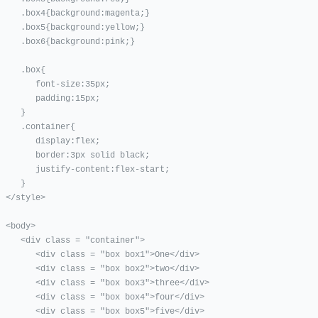
4{background:magenta;}

x5{background:yellow;}

x6{background:pink;}

   .box{

    font-size:35px;

     padding:15px;

    }

 .container{

     display:flex;

   border:3px solid black;

  justify-content:flex-start;

    }

yle>

dy>

v class = "container">

 <div class = "box box1">One</div>

 <div class = "box box2">two</div>

<div class = "box box3">three</div>

<div class = "box box4">four</div>

<div class = "box box5">five</div>
