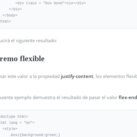
 <div class = "box box6">six</div>

  </div>

ody>

/html>
cirá el siguiente resultado:
remo flexible
sar este valor a la propiedad
justify-content
, los elementos flexi
guiente ejemplo demuestra el resultado de pasar el valor
flex-en
!doctype html>

html lang = "en">

yle>

x1{background:green;}
