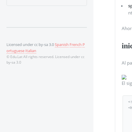
s
n
Ahor
ini
Licensed under cc by-sa 3.0
Spanish
French
P
ortuguese
Italian
© Edu.Lat All rights reserved. Licensed under cc
by-sa 3.0
Al pa
El si
<
<
   <st
      .bo
      .bo
      .bo