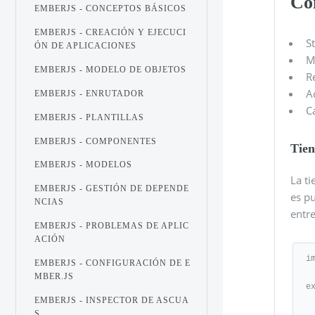
Co
EMBERJS - CONCEPTOS BÁSICOS
EMBERJS - CREACIÓN Y EJECUCI
S
ÓN DE APLICACIONES
M
EMBERJS - MODELO DE OBJETOS
R
A
EMBERJS - ENRUTADOR
C
EMBERJS - PLANTILLAS
EMBERJS - COMPONENTES
Tie
EMBERJS - MODELOS
La ti
EMBERJS - GESTIÓN DE DEPENDE
es p
NCIAS
entre
EMBERJS - PROBLEMAS DE APLIC
ACIÓN
i
EMBERJS - CONFIGURACIÓN DE E
MBER.JS
e
EMBERJS - INSPECTOR DE ASCUA
   model
S
      ret