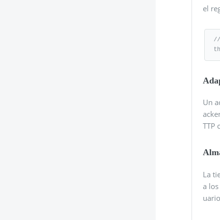
el re
/
t
Ada
Un a
acke
TTP
Alm
La t
a los
uario