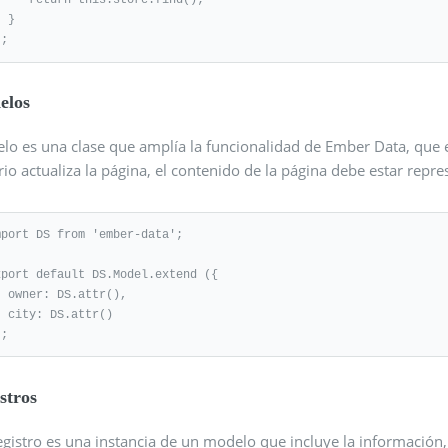
}

);
elos
lo es una clase que amplía la funcionalidad de Ember Data, que e
io actualiza la página, el contenido de la página debe estar rep
mport DS from 'ember-data';

xport default DS.Model.extend ({

attr(),

.attr()

);
stros
gistro es una instancia de un modelo que incluye la información,