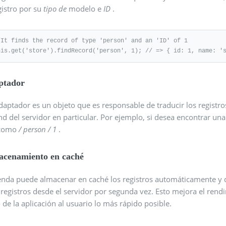
gistro por su
tipo de
modelo e
ID
.
/It finds the record of type 'person' and an 'ID' of 1

his.get('store').findRecord('person', 1); // => { id: 1, name: '
ptador
daptador es un objeto que es responsable de traducir los registro
nd del servidor en particular. Por ejemplo, si desea encontrar u
 como
/ person / 1
.
acenamiento en caché
ienda puede almacenar en caché los registros automáticamente y 
 registros desde el servidor por segunda vez. Esto mejora el rend
 de la aplicación al usuario lo más rápido posible.