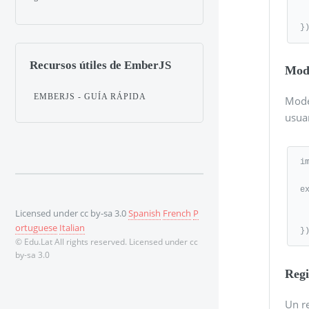
   
}
Recursos útiles de EmberJS
Mod
EMBERJS - GUÍA RÁPIDA
Mode
usuar
i
e
   owner: DS.
Licensed under cc by-sa 3.0
Spanish
French
P
   city: DS
ortuguese
Italian
}
© Edu.Lat All rights reserved. Licensed under cc
by-sa 3.0
Regi
Un re