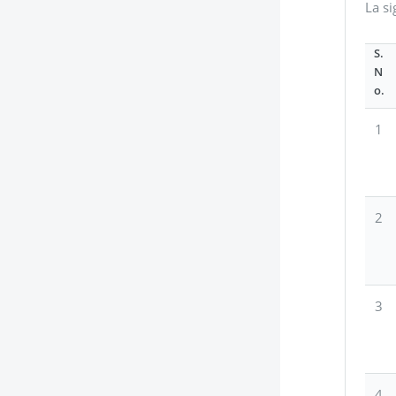
La si
S.
N
o.
1
2
3
4