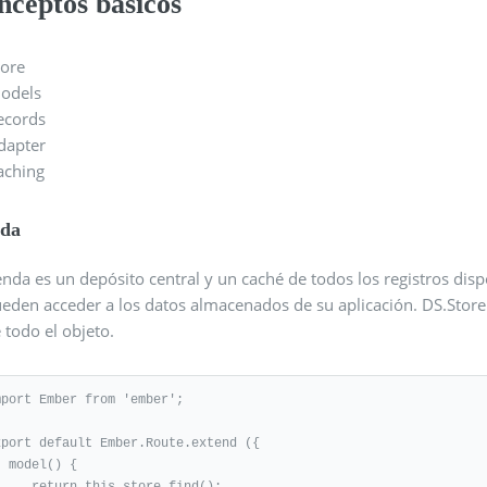
nceptos básicos
tore
odels
ecords
dapter
aching
nda
enda es un depósito central y un caché de todos los registros disp
ueden acceder a los datos almacenados de su aplicación. DS.Stor
 todo el objeto.
mport Ember from 'ember';

xport default Ember.Route.extend ({

() {

urn this.store.find();
