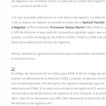
de registros con nombres de 0 a 3. Cada banco consta de 8 registro
s con nombres de R0 a R7.
A la vez, se puede seleccionar un solo banco de registro. La selecció
n de un banco de registro es posible a través de un
Special Functio
n Register
(SFR) nombrado
Processor Status Word
(PSW). PSW es ​​u
n SFR de 8 bits en el que cada bit se puede programar según sea ne
cesario. Los bits se designan de PSW.0 a PSW.7. PSW.3 y PSW.4 se ut
ilizan para seleccionar bancos de registros.
Ahora, observe la siguiente ilustración para comprender clarament
e cómo funciona.
El código de operación EC se utiliza para MOV A, R4. El código de op
eración se almacena en la dirección 0202 y cuando se ejecuta, el con
trol va directamente a R4 del banco de registros respetado (que se
selecciona en PSW). Si se selecciona el banco de registros # 0, enton
ces los datos de R4 del banco de registros # 0 se moverán al acumul
ador. Aquí 2F se almacena a las 04H. 04H representa la dirección de
R4 del banco de registros # 0.