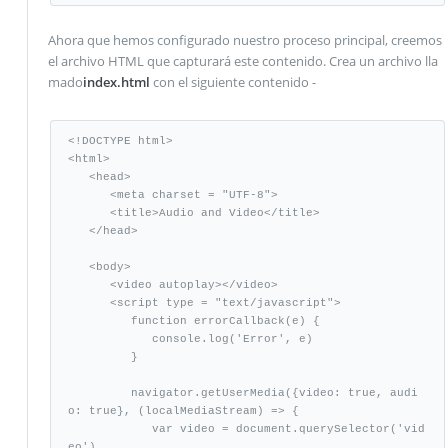
Ahora que hemos configurado nuestro proceso principal, creemos
el archivo HTML que capturará este contenido. Crea un archivo lla
mado
index.html
con el siguiente contenido -
<!DOCTYPE html>

<html>

   <head>

      <meta charset = "UTF-8">

      <title>Audio and Video</title>

   </head>

   <body>

      <video autoplay></video>

      <script type = "text/javascript">

         function errorCallback(e) {

            console.log('Error', e)

         }

         navigator.getUserMedia({video: true, audi
o: true}, (localMediaStream) => {

            var video = document.querySelector('vid
eo')
