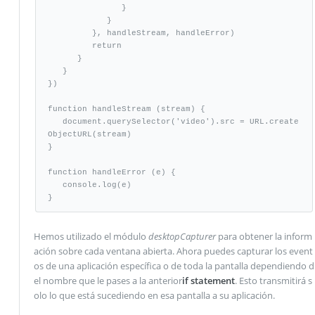
               }

            }

         }, handleStream, handleError)

         return

      }

   }

})

function handleStream (stream) {

   document.querySelector('video').src = URL.create
ObjectURL(stream)

}

function handleError (e) {

   console.log(e)

}
Hemos utilizado el módulo
desktopCapturer
para obtener la inform
ación sobre cada ventana abierta. Ahora puedes capturar los event
os de una aplicación específica o de toda la pantalla dependiendo d
el nombre que le pases a la anterior
if statement
. Esto transmitirá s
olo lo que está sucediendo en esa pantalla a su aplicación.