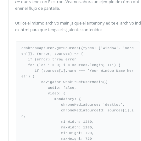
rer
que viene con Electron. Veamos ahora un ejemplo de cómo obt
ener el flujo de pantalla.
Utilice el mismo archivo main.js que el anterior y edite el archivo ind
ex.html para que tenga el siguiente contenido:
desktopCapturer.getSources({types: ['window', 'scre
en']}, (error, sources) => {

   if (error) throw error

   for (let i = 0; i < sources.length; ++i) {

      if (sources[i].name === 'Your Window Name her
e!') {

         navigator.webkitGetUserMedia({

            audio: false,

            video: {

               mandatory: {

                  chromeMediaSource: 'desktop',

                  chromeMediaSourceId: sources[i].i
d,

                  minWidth: 1280,

                  maxWidth: 1280,

                  minHeight: 720,

                  maxHeight: 720
