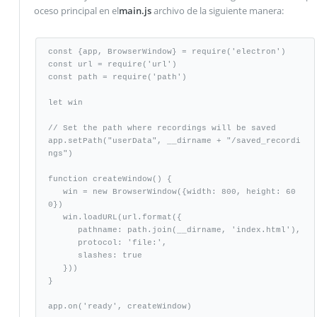
oceso principal en el
main.js
archivo de la siguiente manera:
const {app, BrowserWindow} = require('electron')

const url = require('url')

const path = require('path')

let win

// Set the path where recordings will be saved

app.setPath("userData", __dirname + "/saved_recordi
ngs")

function createWindow() {

   win = new BrowserWindow({width: 800, height: 60
0})

   win.loadURL(url.format({

      pathname: path.join(__dirname, 'index.html'),

      protocol: 'file:',

      slashes: true

   }))

}

app.on('ready', createWindow)