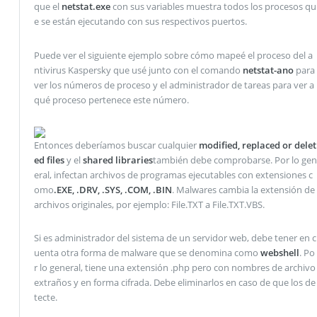
que el
netstat.exe
con sus variables muestra todos los procesos qu
e se están ejecutando con sus respectivos puertos.
Puede ver el siguiente ejemplo sobre cómo mapeé el proceso del a
ntivirus Kaspersky que usé junto con el comando
netstat-ano
para
ver los números de proceso y el administrador de tareas para ver a
qué proceso pertenece este número.
Entonces deberíamos buscar cualquier
modified, replaced or delet
ed files
y el
shared libraries
también debe comprobarse. Por lo gen
eral, infectan archivos de programas ejecutables con extensiones c
omo
.EXE, .DRV, .SYS, .COM, .BIN
. Malwares cambia la extensión de
archivos originales, por ejemplo: File.TXT a File.TXT.VBS.
Si es administrador del sistema de un servidor web, debe tener en c
uenta otra forma de malware que se denomina como
webshell
. Po
r lo general, tiene una extensión .php pero con nombres de archivo
extraños y en forma cifrada. Debe eliminarlos en caso de que los de
tecte.