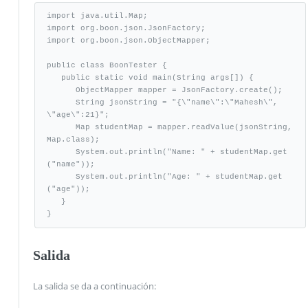
import java.util.Map;

import org.boon.json.JsonFactory;

import org.boon.json.ObjectMapper;

public class BoonTester {

   public static void main(String args[]) {

      ObjectMapper mapper = JsonFactory.create();

      String jsonString = "{\"name\":\"Mahesh\", 
\"age\":21}";

      Map studentMap = mapper.readValue(jsonString, 
Map.class);

      System.out.println("Name: " + studentMap.get
("name"));

      System.out.println("Age: " + studentMap.get
("age"));

   }

}
Salida
La salida se da a continuación: