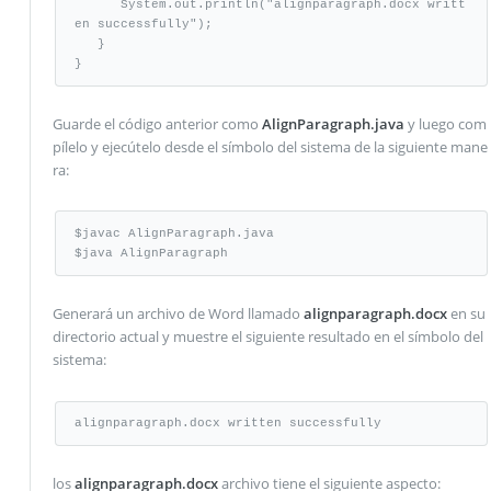
      System.out.println("alignparagraph.docx writt
en successfully");

   }

}
Guarde el código anterior como
AlignParagraph.java
y luego com
pílelo y ejecútelo desde el símbolo del sistema de la siguiente mane
ra:
$javac AlignParagraph.java

$java AlignParagraph
Generará un archivo de Word llamado
alignparagraph.docx
en su
directorio actual y muestre el siguiente resultado en el símbolo del
sistema:
alignparagraph.docx written successfully
los
alignparagraph.docx
archivo tiene el siguiente aspecto: