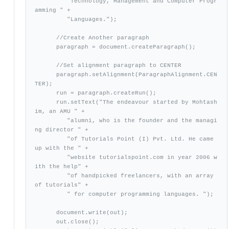
         "Technology, Management and Computer Progr
amming " +

         "Languages.");

      //Create Another paragraph

      paragraph = document.createParagraph();

      //Set alignment paragraph to CENTER

      paragraph.setAlignment(ParagraphAlignment.CEN
TER);

      run = paragraph.createRun();

      run.setText("The endeavour started by Mohtash
im, an AMU " +

         "alumni, who is the founder and the managi
ng director " +

         "of Tutorials Point (I) Pvt. Ltd. He came 
up with the " +

         "website tutorialspoint.com in year 2006 w
ith the help" +

         "of handpicked freelancers, with an array 
of tutorials" +

         " for computer programming languages. ");

      document.write(out);

      out.close();
