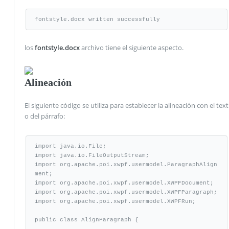
fontstyle.docx written successfully
los
fontstyle.docx
archivo tiene el siguiente aspecto.
Alineación
El siguiente código se utiliza para establecer la alineación con el text
o del párrafo:
import java.io.File;

import java.io.FileOutputStream;

import org.apache.poi.xwpf.usermodel.ParagraphAlign
ment;

import org.apache.poi.xwpf.usermodel.XWPFDocument;

import org.apache.poi.xwpf.usermodel.XWPFParagraph;

import org.apache.poi.xwpf.usermodel.XWPFRun;

public class AlignParagraph {
