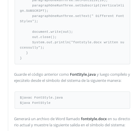
      paragraphOneRunThree.setFontSize(20);

      paragraphOneRunThree.setSubscript(VerticalAli
gn.SUBSCRIPT);

      paragraphOneRunThree.setText(" Different Font 
Styles");

      document.write(out);

      out.close();

      System.out.println("fontstyle.docx written su
ccessully");

   }

}
Guarde el código anterior como
FontStyle.java
y luego compílelo y
ejecútelo desde el símbolo del sistema de la siguiente manera:
$javac FontStyle.java

$java FontStyle
Generará un archivo de Word llamado
fontstyle.docx
en su directo
rio actual y muestre la siguiente salida en el símbolo del sistema: