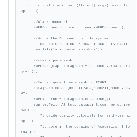
   public static void main(String[] args)throws Exc
eption {

      //Blank Document

      XWPFDocument document = new XWPFDocument(); 

      //Write the Document in file system

      FileOutputStream out = new FileOutputStream(

      new File("alignparagraph.docx"));

      //create paragraph

      XWPFParagraph paragraph = document.createPara
graph();

      //Set alignment paragraph to RIGHT

      paragraph.setAlignment(ParagraphAlignment.RIG
HT);

      XWPFRun run = paragraph.createRun();

      run.setText("At tutorialspoint.com, we strive 
hard to " +

         "provide quality tutorials for self-learni
ng " +

         "purpose in the domains of Academics, Info
rmation " +
