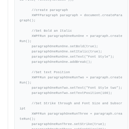
      //create paragraph

      XWPFParagraph paragraph = document.createPara
graph();

      //Set Bold an Italic

      XWPFRun paragraphOneRunOne = paragraph.create
Run();

      paragraphOneRunOne.setBold(true);

      paragraphOneRunOne.setItalic(true);

      paragraphOneRunOne.setText("Font Style");

      paragraphOneRunOne.addBreak();

      //Set text Position

      XWPFRun paragraphOneRunTwo = paragraph.create
Run();

      paragraphOneRunTwo.setText("Font Style two");

      paragraphOneRunTwo.setTextPosition(100);

      //Set Strike through and Font Size and Subscr
ipt

      XWPFRun paragraphOneRunThree = paragraph.crea
teRun();

      paragraphOneRunThree.setStrike(true);
