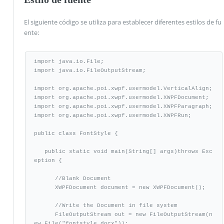
El siguiente código se utiliza para establecer diferentes estilos de fu
ente:
import java.io.File;

import java.io.FileOutputStream;

import org.apache.poi.xwpf.usermodel.VerticalAlign;

import org.apache.poi.xwpf.usermodel.XWPFDocument;

import org.apache.poi.xwpf.usermodel.XWPFParagraph;

import org.apache.poi.xwpf.usermodel.XWPFRun;

public class FontStyle {

   public static void main(String[] args)throws Exc
eption {

      //Blank Document

      XWPFDocument document = new XWPFDocument(); 

      //Write the Document in file system

      FileOutputStream out = new FileOutputStream(n
ew File("fontstyle.docx"));
