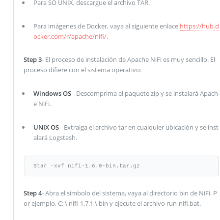
Para SO UNIX, descargue el archivo TAR.
Para imágenes de Docker, vaya al siguiente enlace
https://hub.d
ocker.com/r/apache/nifi/.
Step 3
- El proceso de instalación de Apache NiFi es muy sencillo. El
proceso difiere con el sistema operativo:
Windows OS
- Descomprima el paquete zip y se instalará Apach
e NiFi.
UNIX OS
- Extraiga el archivo tar en cualquier ubicación y se inst
alará Logstash.
$tar -xvf nifi-1.6.0-bin.tar.gz
Step 4
- Abra el símbolo del sistema, vaya al directorio bin de NiFi. P
or ejemplo, C: \ nifi-1.7.1 \ bin y ejecute el archivo run-nifi.bat.