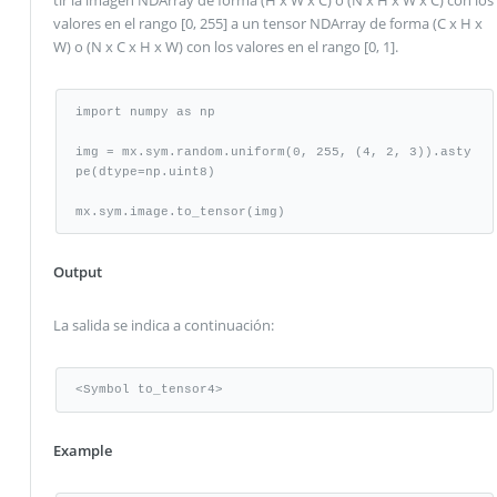
tir la imagen NDArray de forma (H x W x C) o (N x H x W x C) con los
valores en el rango [0, 255] a un tensor NDArray de forma (C x H x
W) o (N x C x H x W) con los valores en el rango [0, 1].
import numpy as np

img = mx.sym.random.uniform(0, 255, (4, 2, 3)).asty
pe(dtype=np.uint8)

mx.sym.image.to_tensor(img)
Output
La salida se indica a continuación:
<Symbol to_tensor4>
Example