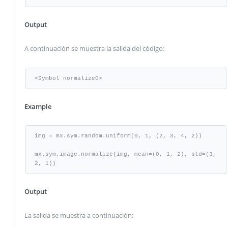
Output
A continuación se muestra la salida del código:
<Symbol normalize0>
Example
img = mx.sym.random.uniform(0, 1, (2, 3, 4, 2))

mx.sym.image.normalize(img, mean=(0, 1, 2), std=(3, 
2, 1))
Output
La salida se muestra a continuación: