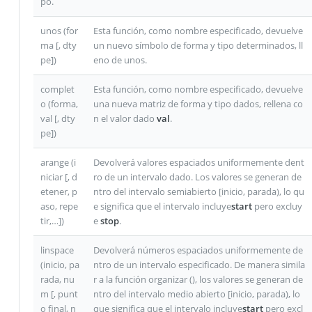
po.
unos (for
Esta función, como nombre especificado, devuelve
ma [, dty
un nuevo símbolo de forma y tipo determinados, ll
pe])
eno de unos.
complet
Esta función, como nombre especificado, devuelve
o (forma,
una nueva matriz de forma y tipo dados, rellena co
val [, dty
n el valor dado
val
.
pe])
arange (i
Devolverá valores espaciados uniformemente dent
niciar [, d
ro de un intervalo dado. Los valores se generan de
etener, p
ntro del intervalo semiabierto [inicio, parada), lo qu
aso, repe
e significa que el intervalo incluye
start
pero excluy
tir,…])
e
stop
.
linspace
Devolverá números espaciados uniformemente de
(inicio, pa
ntro de un intervalo especificado. De manera simila
rada, nu
r a la función organizar (), los valores se generan de
m [, punt
ntro del intervalo medio abierto [inicio, parada), lo
o final, n
que significa que el intervalo incluye
start
pero excl