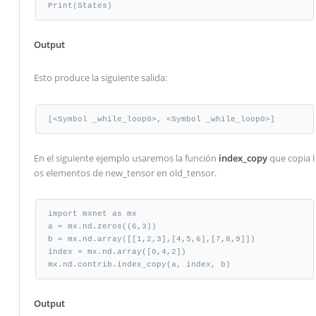
Print(States)
Output
Esto produce la siguiente salida:
[<Symbol _while_loop0>, <Symbol _while_loop0>]
En el siguiente ejemplo usaremos la función
index_copy
que copia l
os elementos de new_tensor en old_tensor.
import mxnet as mx

a = mx.nd.zeros((6,3))

b = mx.nd.array([[1,2,3],[4,5,6],[7,8,9]])

index = mx.nd.array([0,4,2])

mx.nd.contrib.index_copy(a, index, b)
Output