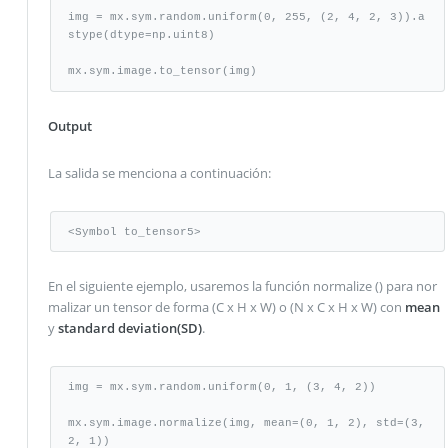
img = mx.sym.random.uniform(0, 255, (2, 4, 2, 3)).a
stype(dtype=np.uint8)

mx.sym.image.to_tensor(img)
Output
La salida se menciona a continuación:
<Symbol to_tensor5>
En el siguiente ejemplo, usaremos la función normalize () para nor
malizar un tensor de forma (C x H x W) o (N x C x H x W) con
mean
y
standard deviation(SD)
.
img = mx.sym.random.uniform(0, 1, (3, 4, 2))

mx.sym.image.normalize(img, mean=(0, 1, 2), std=(3, 
2, 1))