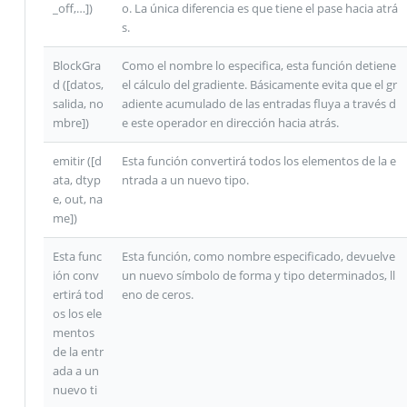
_off,…])
o. La única diferencia es que tiene el pase hacia atrá
s.
BlockGra
Como el nombre lo especifica, esta función detiene
d ([datos,
el cálculo del gradiente. Básicamente evita que el gr
salida, no
adiente acumulado de las entradas fluya a través d
mbre])
e este operador en dirección hacia atrás.
emitir ([d
Esta función convertirá todos los elementos de la e
ata, dtyp
ntrada a un nuevo tipo.
e, out, na
me])
Esta func
Esta función, como nombre especificado, devuelve
ión conv
un nuevo símbolo de forma y tipo determinados, ll
ertirá tod
eno de ceros.
os los ele
mentos
de la entr
ada a un
nuevo ti