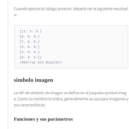
Cuando ejecute el código anterior, debería ver el siguiente resultad
o:
[[1. 2. 3.]

[0. 0. 0.]

[7. 8. 9.]

[0. 0. 0.]

[4. 5. 6.]

[0. 0. 0.]]

<NDArray 6x3 @cpu(0)>
simbolo imagen
La API de símbolo de imagen se define en el paquete symbol.imag
e. Como su nombre lo indica, generalmente se usa para imágenes y
sus características.
Funciones y sus parámetros