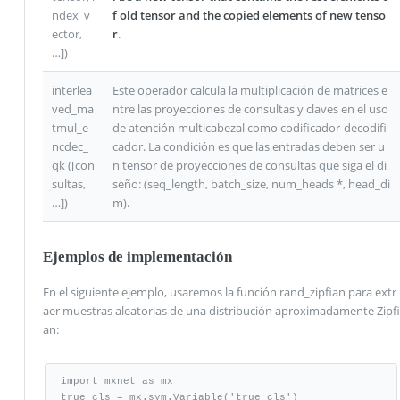
ndex_v
f old tensor and the copied elements of new tenso
ector,
r
.
…])
interlea
Este operador calcula la multiplicación de matrices e
ved_ma
ntre las proyecciones de consultas y claves en el uso
tmul_e
de atención multicabezal como codificador-decodifi
ncdec_
cador. La condición es que las entradas deben ser u
qk ([con
n tensor de proyecciones de consultas que siga el di
sultas,
seño: (seq_length, batch_size, num_heads *, head_di
…])
m).
Ejemplos de implementación
En el siguiente ejemplo, usaremos la función rand_zipfian para extr
aer muestras aleatorias de una distribución aproximadamente Zipfi
an:
import mxnet as mx

true_cls = mx.sym.Variable('true_cls')
