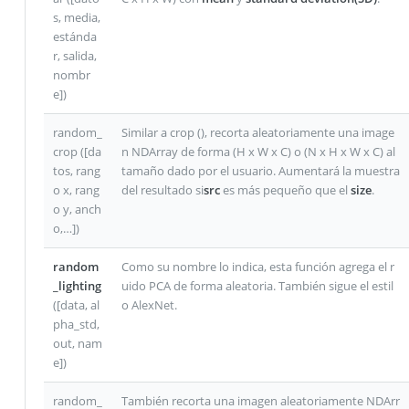
s, media,
estánda
r, salida,
nombr
e])
random_
Similar a crop (), recorta aleatoriamente una image
crop ([da
n NDArray de forma (H x W x C) o (N x H x W x C) al
tos, rang
tamaño dado por el usuario. Aumentará la muestra
o x, rang
del resultado si
src
es más pequeño que el
size
.
o y, anch
o,…])
random
Como su nombre lo indica, esta función agrega el r
_lighting
uido PCA de forma aleatoria. También sigue el estil
([data, al
o AlexNet.
pha_std,
out, nam
e])
random_
También recorta una imagen aleatoriamente NDArr