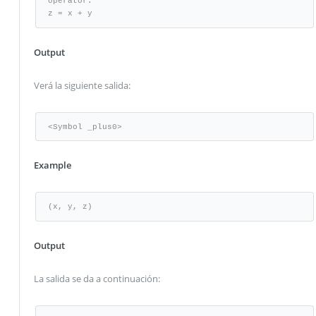
operator.

z = x + y
Output
Verá la siguiente salida:
<Symbol _plus0>
Example
(x, y, z)
Output
La salida se da a continuación: