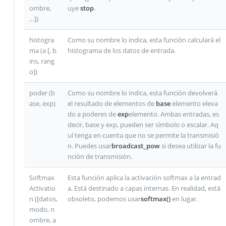
ombre,
uye
stop
.
…])
histogra
Como su nombre lo indica, esta función calculará el
ma (a [, b
histograma de los datos de entrada.
ins, rang
o])
poder (b
Como su nombre lo indica, esta función devolverá
ase, exp)
el resultado de elementos de
base
elemento eleva
do a poderes de
exp
elemento. Ambas entradas, es
decir, base y exp, pueden ser símbolo o escalar. Aq
uí tenga en cuenta que no se permite la transmisió
n. Puedes usar
broadcast_pow
si desea utilizar la fu
nción de transmisión.
Softmax
Esta función aplica la activación softmax a la entrad
Activatio
a. Está destinado a capas internas. En realidad, está
n ([datos,
obsoleto, podemos usar
softmax()
en lugar.
modo, n
ombre, a