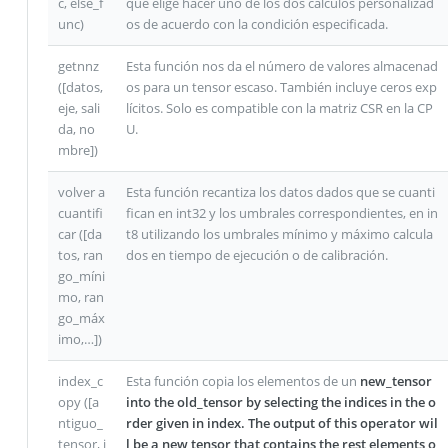
c, else_f
que elige hacer uno de los dos cálculos personalizad
unc)
os de acuerdo con la condición especificada.
getnnz
Esta función nos da el número de valores almacenad
([datos,
os para un tensor escaso. También incluye ceros exp
eje, sali
lícitos. Solo es compatible con la matriz CSR en la CP
da, no
U.
mbre])
volver a
Esta función recantiza los datos dados que se cuanti
cuantifi
fican en int32 y los umbrales correspondientes, en in
car ([da
t8 utilizando los umbrales mínimo y máximo calcula
tos, ran
dos en tiempo de ejecución o de calibración.
go_míni
mo, ran
go_máx
imo,…])
index_c
Esta función copia los elementos de un
new_tensor
opy ([a
into the old_tensor by selecting the indices in the o
ntiguo_
rder given in index. The output of this operator wil
tensor, i
l be a new tensor that contains the rest elements o