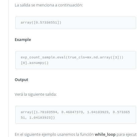
La salida se menciona a continuación:
array([0.57336551])
Example
exp_count_sample.eval(true_cls=mx.nd.array([3]))
[0].asnumpy()
Output
Verá la siguiente salida:
array([1.78103594, 0.46847373, 1.04183923, 0.573365
51, 1.04183923])
En el siguiente ejemplo usaremos la función
while_loop
para ejecut