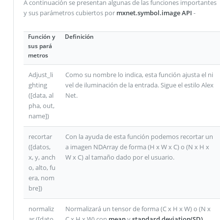
A continuación se presentan algunas de las funciones importantes
y sus parámetros cubiertos por
mxnet.symbol.image API
-
Función y
Definición
sus pará
metros
Adjust_li
Como su nombre lo indica, esta función ajusta el ni
ghting
vel de iluminación de la entrada. Sigue el estilo Alex
([data, al
Net.
pha, out,
name])
recortar
Con la ayuda de esta función podemos recortar un
([datos,
a imagen NDArray de forma (H x W x C) o (N x H x
x, y, anch
W x C) al tamaño dado por el usuario.
o, alto, fu
era, nom
bre])
normaliz
Normalizará un tensor de forma (C x H x W) o (N x
ar ([dato
C x H x W) con
mean
y
standard deviation(SD)
.