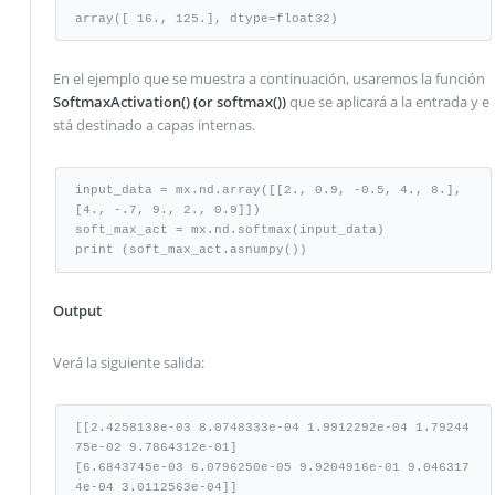
array([ 16., 125.], dtype=float32)
En el ejemplo que se muestra a continuación, usaremos la función
SoftmaxActivation() (or softmax())
que se aplicará a la entrada y e
stá destinado a capas internas.
input_data = mx.nd.array([[2., 0.9, -0.5, 4., 8.], 
[4., -.7, 9., 2., 0.9]])

soft_max_act = mx.nd.softmax(input_data)

print (soft_max_act.asnumpy())
Output
Verá la siguiente salida:
[[2.4258138e-03 8.0748333e-04 1.9912292e-04 1.79244
75e-02 9.7864312e-01]

[6.6843745e-03 6.0796250e-05 9.9204916e-01 9.046317
4e-04 3.0112563e-04]]