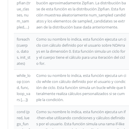
pfian (tr
bución aproximadamente Zipfian. La distribución ba
ue_clas
se de esta función es la distribución Zipfian. Esta fun
ses, nu
ción muestrea aleatoriamente num_sampled candid
m_sam
atos y los elementos de sampled_candidates se extr
pled,…)
aen de la distribución base dada anteriormente.
foreach
Como su nombre lo indica, esta función ejecuta un ci
(cuerp
clo con cálculo definido por el usuario sobre NDArra
o, dato
ys en la dimensión 0. Esta función simula un ciclo for
s, init_st
y el cuerpo tiene el cálculo para una iteración del cicl
ates)
o for.
while_lo
Como su nombre lo indica, esta función ejecuta un ci
op (con
clo while con cálculo definido por el usuario y condic
d, func,
ión de ciclo. Esta función simula un bucle while que li
loop_va
teralmente realiza cálculos personalizados si se cum
rs [,…])
ple la condición.
cond (p
Como su nombre lo indica, esta función ejecuta un if
red, lue
-then-else utilizando condiciones y cálculos definido
go_fun
s por el usuario. Esta función simula una rama if-like