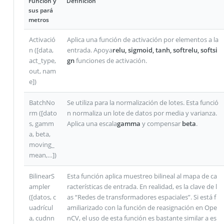
Función y
Definición
sus pará
metros
Activació
Aplica una función de activación por elementos a la
n ([data,
entrada. Apoya
relu, sigmoid, tanh, softrelu, softsi
act_type,
gn
funciones de activación.
out, nam
e])
BatchNo
Se utiliza para la normalización de lotes. Esta funció
rm ([dato
n normaliza un lote de datos por media y varianza.
s, gamm
Aplica una escala
gamma
y compensar
beta
.
a, beta,
moving_
mean,…])
BilinearS
Esta función aplica muestreo bilineal al mapa de ca
ampler
racterísticas de entrada. En realidad, es la clave de l
([datos, c
as “Redes de transformadores espaciales”. Si está f
uadrícul
amiliarizado con la función de reasignación en Ope
a, cudnn
nCV, el uso de esta función es bastante similar a es