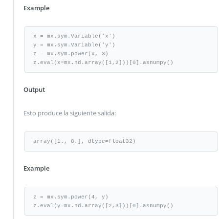
Example
x = mx.sym.Variable('x')

y = mx.sym.Variable('y')

z = mx.sym.power(x, 3)

z.eval(x=mx.nd.array([1,2]))[0].asnumpy()
Output
Esto produce la siguiente salida:
array([1., 8.], dtype=float32)
Example
z = mx.sym.power(4, y)

z.eval(y=mx.nd.array([2,3]))[0].asnumpy()