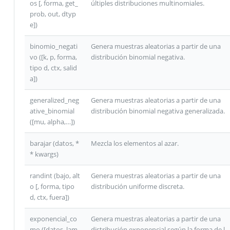
os [, forma, get_
últiples distribuciones multinomiales.
prob, out, dtyp
e])
binomio_negati
Genera muestras aleatorias a partir de una
vo ([k, p, forma,
distribución binomial negativa.
tipo d, ctx, salid
a])
generalized_neg
Genera muestras aleatorias a partir de una
ative_binomial
distribución binomial negativa generalizada.
([mu, alpha,…])
barajar (datos, *
Mezcla los elementos al azar.
* kwargs)
randint (bajo, alt
Genera muestras aleatorias a partir de una
o [, forma, tipo
distribución uniforme discreta.
d, ctx, fuera])
exponencial_co
Genera muestras aleatorias a partir de una
mo ([datos, lam,
distribución exponencial según la forma de l