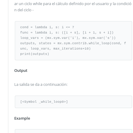
ar un ciclo while para el cálculo definido por el usuario y la condició
n del ciclo -
cond = lambda i, s: i <= 7

func = lambda i, s: ([i + s], [i + 1, s + i])

loop_vars = (mx.sym.var('i'), mx.sym.var('s'))

outputs, states = mx.sym.contrib.while_loop(cond, f
unc, loop_vars, max_iterations=10)

print(outputs)
Output
La salida se da a continuación:
[<Symbol _while_loop0>]
Example