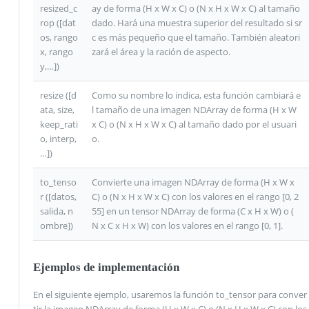
resized_c
ay de forma (H x W x C) o (N x H x W x C) al tamaño
rop ([dat
dado. Hará una muestra superior del resultado si sr
os, rango
c es más pequeño que el tamaño. También aleatori
x, rango
zará el área y la ración de aspecto.
y,…])
resize ([d
Como su nombre lo indica, esta función cambiará e
ata, size,
l tamaño de una imagen NDArray de forma (H x W
keep_rati
x C) o (N x H x W x C) al tamaño dado por el usuari
o, interp,
o.
…])
to_tenso
Convierte una imagen NDArray de forma (H x W x
r ([datos,
C) o (N x H x W x C) con los valores en el rango [0, 2
salida, n
55] en un tensor NDArray de forma (C x H x W) o (
ombre])
N x C x H x W) con los valores en el rango [0, 1].
Ejemplos de implementación
En el siguiente ejemplo, usaremos la función to_tensor para conver