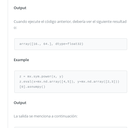
Output
Cuando ejecute el código anterior, debería ver el siguiente resultad
o:
array([16., 64.], dtype=float32)
Example
z = mx.sym.power(x, y)

z.eval(x=mx.nd.array([4,5]), y=mx.nd.array([2,3]))
[0].asnumpy()
Output
La salida se menciona a continuación: