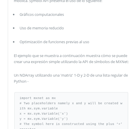
mbólica. Symbol API presenta el uso de lo siguiente:
Gráficos computacionales
Uso de memoria reducido
Optimización de funciones previas al uso
El ejemplo que se muestra a continuación muestra cómo se puede
crear una expresión simple utilizando la API de símbolos de MXNet:
Un NDArray utilizando una 'matriz' 1-D y 2-D de una lista regular de
Python -
import mxnet as mx

# Two placeholders namely x and y will be created w
ith mx.sym.variable

x = mx.sym.Variable('x')

y = mx.sym.Variable('y')

# The symbol here is constructed using the plus ‘+’ 