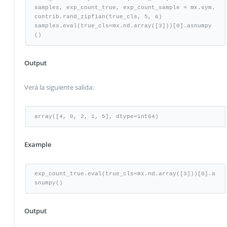
samples, exp_count_true, exp_count_sample = mx.sym.
contrib.rand_zipfian(true_cls, 5, 6)

samples.eval(true_cls=mx.nd.array([3]))[0].asnumpy
()
Output
Verá la siguiente salida:
array([4, 0, 2, 1, 5], dtype=int64)
Example
exp_count_true.eval(true_cls=mx.nd.array([3]))[0].a
snumpy()
Output