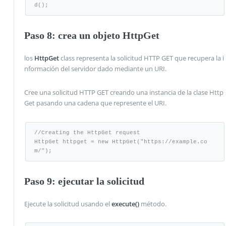
d();
Paso 8: crea un objeto HttpGet
los
HttpGet
class representa la solicitud HTTP GET que recupera la i
nformación del servidor dado mediante un URI.
Cree una solicitud HTTP GET creando una instancia de la clase Http
Get pasando una cadena que represente el URI.
//Creating the HttpGet request

HttpGet httpget = new HttpGet("https://example.co
m/");
Paso 9: ejecutar la solicitud
Ejecute la solicitud usando el
execute()
método.