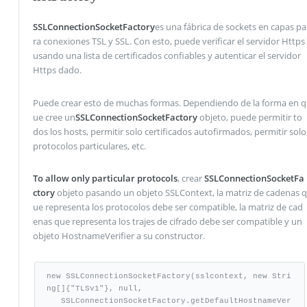
SSLConnectionSocketFactory
es una fábrica de sockets en capas pa
ra conexiones TSL y SSL. Con esto, puede verificar el servidor Https
usando una lista de certificados confiables y autenticar el servidor
Https dado.
Puede crear esto de muchas formas. Dependiendo de la forma en q
ue cree un
SSLConnectionSocketFactory
objeto, puede permitir to
dos los hosts, permitir solo certificados autofirmados, permitir solo
protocolos particulares, etc.
To allow only particular protocols
, crear
SSLConnectionSocketFa
ctory
objeto pasando un objeto SSLContext, la matriz de cadenas q
ue representa los protocolos debe ser compatible, la matriz de cad
enas que representa los trajes de cifrado debe ser compatible y un
objeto HostnameVerifier a su constructor.
new SSLConnectionSocketFactory(sslcontext, new Stri
ng[]{"TLSv1"}, null,    

   SSLConnectionSocketFactory.getDefaultHostnameVer