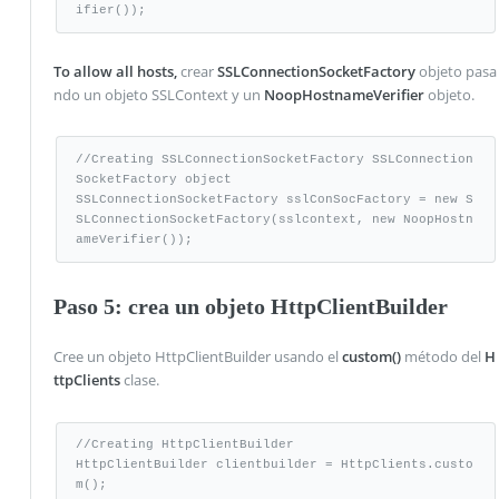
ifier());
To allow all hosts,
crear
SSLConnectionSocketFactory
objeto pasa
ndo un objeto SSLContext y un
NoopHostnameVerifier
objeto.
//Creating SSLConnectionSocketFactory SSLConnection
SocketFactory object

SSLConnectionSocketFactory sslConSocFactory = new S
SLConnectionSocketFactory(sslcontext, new NoopHostn
ameVerifier());
Paso 5: crea un objeto HttpClientBuilder
Cree un objeto HttpClientBuilder usando el
custom()
método del
H
ttpClients
clase.
//Creating HttpClientBuilder

HttpClientBuilder clientbuilder = HttpClients.custo
m();