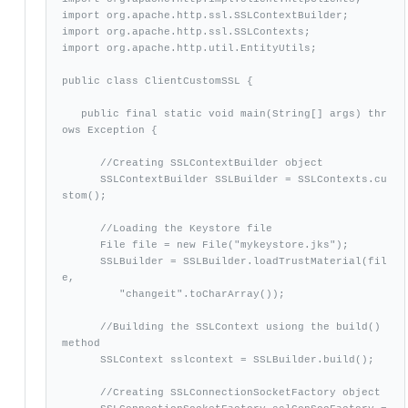
import org.apache.http.ssl.SSLContextBuilder;

import org.apache.http.ssl.SSLContexts;

import org.apache.http.util.EntityUtils;

public class ClientCustomSSL {

   public final static void main(String[] args) thr
ows Exception {

      //Creating SSLContextBuilder object

      SSLContextBuilder SSLBuilder = SSLContexts.cu
stom();

      //Loading the Keystore file

      File file = new File("mykeystore.jks");

      SSLBuilder = SSLBuilder.loadTrustMaterial(fil
e,

         "changeit".toCharArray());

      //Building the SSLContext usiong the build() 
method

      SSLContext sslcontext = SSLBuilder.build();

      //Creating SSLConnectionSocketFactory object
