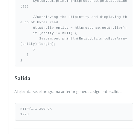
      System.out.println(httpresponse.getStatusLine
());

      //Retrieving the HttpEntity and displaying th
e no.of bytes read

      HttpEntity entity = httpresponse.getEntity();

      if (entity != null) {

         System.out.println(EntityUtils.toByteArray
(entity).length);

      } 

   }

}
Salida
Al ejecutarse, el programa anterior genera la siguiente salida.
HTTP/1.1 200 OK

1270