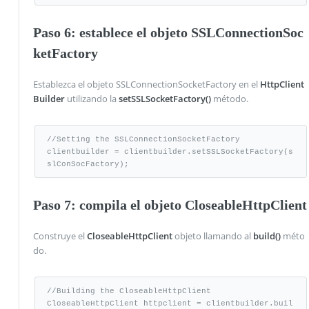
Paso 6: establece el objeto SSLConnectionSoc
ketFactory
Establezca el objeto SSLConnectionSocketFactory en el
HttpClient
Builder
utilizando la
setSSLSocketFactory()
método.
//Setting the SSLConnectionSocketFactory

clientbuilder = clientbuilder.setSSLSocketFactory(s
slConSocFactory);
Paso 7: compila el objeto CloseableHttpClient
Construye el
CloseableHttpClient
objeto llamando al
build()
méto
do.
//Building the CloseableHttpClient

CloseableHttpClient httpclient = clientbuilder.buil