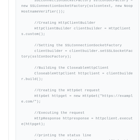
      SSLConnectionSocketFactory sslConSocFactory = 
new SSLConnectionSocketFactory(sslcontext, new Noop
HostnameVerifier());

      //Creating HttpClientBuilder

      HttpClientBuilder clientbuilder = HttpClient
s.custom();

      //Setting the SSLConnectionSocketFactory

      clientbuilder = clientbuilder.setSSLSocketFac
tory(sslConSocFactory);

      //Building the CloseableHttpClient

      CloseableHttpClient httpclient = clientbuilde
r.build();

      //Creating the HttpGet request

      HttpGet httpget = new HttpGet("https://exampl
e.com/");

      //Executing the request

      HttpResponse httpresponse = httpclient.execut
e(httpget);

      //printing the status line
