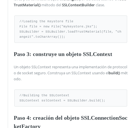
TrustMaterial()
método del
SSLContextBuilder
clase.
//Loading the Keystore file

File file = new File("mykeystore.jks");

SSLBuilder = SSLBuilder.loadTrustMaterial(file, "ch
angeit".toCharArray());
Paso 3: construye un objeto SSLContext
Un objeto SSLContext representa una implementación de protocol
o de socket seguro. Construya un SSLContext usando el
build()
mét
odo.
//Building the SSLContext

SSLContext sslContext = SSLBuilder.build();
Paso 4: creación del objeto SSLConnectionSoc
ketFactory