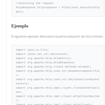
//Executing the request

HttpResponse httpresponse = httpclient.execute(http
get);
Ejemplo
El siguiente ejemplo demuestra la personalización de SSLContrext:
import java.io.File;

import javax.net.ssl.SSLContext;

import org.apache.http.HttpEntity;

import org.apache.http.HttpResponse;

import org.apache.http.client.methods.HttpGet;

import org.apache.http.conn.ssl.NoopHostnameVerifie
r;

import org.apache.http.conn.ssl.SSLConnectionSocket
Factory;

import org.apache.http.impl.client.CloseableHttpCli
ent;

import org.apache.http.impl.client.HttpClientBuilde
r;

import org.apache.http.impl.client.HttpClients;
