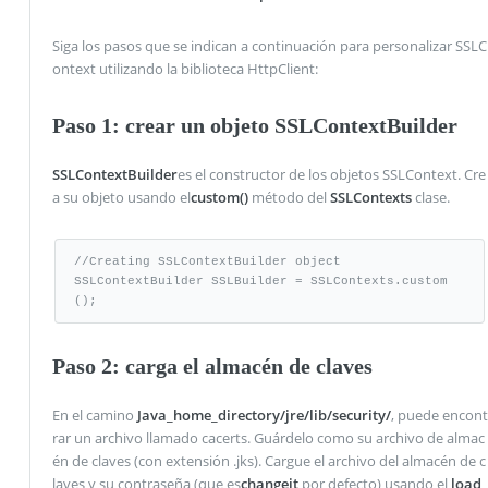
Siga los pasos que se indican a continuación para personalizar SSLC
ontext utilizando la biblioteca HttpClient:
Paso 1: crear un objeto SSLContextBuilder
SSLContextBuilder
es el constructor de los objetos SSLContext. Cre
a su objeto usando el
custom()
método del
SSLContexts
clase.
//Creating SSLContextBuilder object

SSLContextBuilder SSLBuilder = SSLContexts.custom
();
Paso 2: carga el almacén de claves
En el camino
Java_home_directory/jre/lib/security/
, puede encont
rar un archivo llamado cacerts. Guárdelo como su archivo de almac
én de claves (con extensión .jks). Cargue el archivo del almacén de c
laves y su contraseña (que es
changeit
por defecto) usando el
load