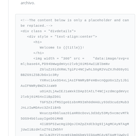
archivo.
<!--The content below is only a placeholder and can 
be replaced.-->

<div class = "divdetails">

   <div style = "text-align:center">

      <h1>

         Welcome to {{title}}!

      </h1>

      <img width = "300" src =    "data:image/svg+x
ml;base64,PD94bWwgdmVyc2lvbj0iMS4wIiBlbmNv

         ZGluZz0idXRmLTgiPz4NCjwhLS0gR2VuZXJhdG9yOi
BBZG9iZSBJbGx1c3Ry

         YXRvciAxOS4xLjAsIFNWRyBFeHBvcnQgUGx1Zy1Jbi
AuIFNWRyBWZXJzaW9

         uOiA2LjAwIEJ1aWxkIDApICAtLT4NCjxzdmcgdmVyc
2lvbj0iMS4xIiBpZD0i

         TGF5ZXJfMSIgeG1sbnM9Imh0dHA6Ly93d3cudzMub3
JnLzIwMDAvc3ZnIiB4b

         Wxuczp4bGluaz0iaHR0cDovL3d3dy53My5vcmcvMTk
5OS94bGluayIgeD0iMHB

         4IiB5PSIwcHgiDQoJIHZpZXdCb3g9IjAgMCAyNTAgM
jUwIiBzdHlsZT0iZW5hY

         mxlLWJhY2tncm91bmQ6bmV3IDAgMCAyNTAgMjUwOyI