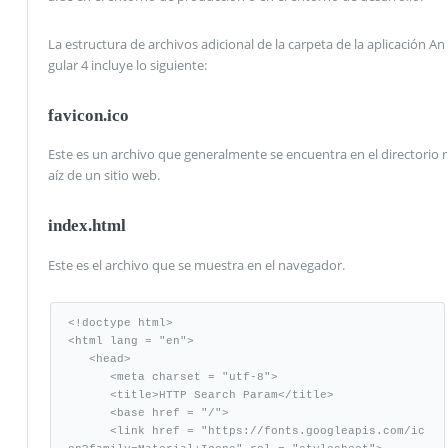
La estructura de archivos adicional de la carpeta de la aplicación An
gular 4 incluye lo siguiente:
favicon.ico
Este es un archivo que generalmente se encuentra en el directorio r
aíz de un sitio web.
index.html
Este es el archivo que se muestra en el navegador.
<!doctype html>

<html lang = "en">

   <head>

      <meta charset = "utf-8">

      <title>HTTP Search Param</title>

      <base href = "/">

      <link href = "https://fonts.googleapis.com/ic