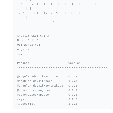
  / ___ \| | | | (_| | |_| | | (_| | |      | |___| 
|___ | |

 /_/   \_\_| |_|\__, |\__,_|_|\__,_|_|       \____|
_____|___|

                |___/

Angular CLI: 6.1.3

Node: 8.11.3

OS: win32 x64

Angular:

...

Package                      Version

---------------------------------------------------
---

@angular-devkit/architect    0.7.3

@angular-devkit/core         0.7.3

@angular-devkit/schematics   0.7.3

@schematics/angular          0.7.3

@schematics/update           0.7.3

rxjs                         6.2.2

typescript                   2.9.2