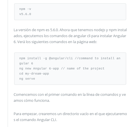
npm -v

v5.6.0
La versión de npm es 5.6.0. Ahora que tenemos nodejs y npm instal
ados, ejecutemos los comandos de angular cli para instalar Angular
6. Verá los siguientes comandos en la página web:
npm install -g @angular/cli //command to install an
gular 6

ng new Angular 6-app // name of the project

cd my-dream-app

ng serve
Comencemos con el primer comando en la línea de comandos y ve
amos cómo funciona.
Para empezar, crearemos un directorio vacío en el que ejecutaremo
s el comando Angular CLI.