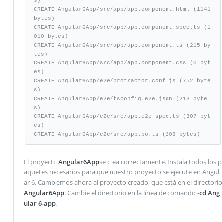
s)

CREATE Angular6App/src/app/app.component.html (1141 
bytes)

CREATE Angular6App/src/app/app.component.spec.ts (1
010 bytes)

CREATE Angular6App/src/app/app.component.ts (215 by
tes)

CREATE Angular6App/src/app/app.component.css (0 byt
es)

CREATE Angular6App/e2e/protractor.conf.js (752 byte
s)

CREATE Angular6App/e2e/tsconfig.e2e.json (213 byte
s)

CREATE Angular6App/e2e/src/app.e2e-spec.ts (307 byt
es)

CREATE Angular6App/e2e/src/app.po.ts (208 bytes)
El proyecto
Angular6App
se crea correctamente. Instala todos los p
aquetes necesarios para que nuestro proyecto se ejecute en Angul
ar 6. Cambiemos ahora al proyecto creado, que está en el directorio
Angular6App
. Cambie el directorio en la línea de comando -
cd Ang
ular 6-app
.