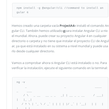
npm install -g @angular/cli //command to install an
gular 6
Hemos creado una carpeta vacía
ProjectA4
e instaló el comando An
gular CLI. También hemos utilizado
-g
para instalar Angular CLI a niv
el mundial. Ahora, puede crear su proyecto Angular 4 en cualquier
directorio o carpeta y no tiene que instalar el proyecto CLI de Angul
ar, ya que está instalado en su sistema a nivel mundial y puede usa
rlo desde cualquier directorio.
Vamos a comprobar ahora si Angular CLI está instalado o no. Para
verificar la instalación, ejecute el siguiente comando en la terminal:
ng -v

     _                      _                 ____ 
_     ___

    / \   _ __   __ _ _   _| | __ _ _ __     / ___| 
|   |_ _|

   / ? \ | '_ \ / _` | | | | |/ _` | '__|   | |   | 
|    | |
