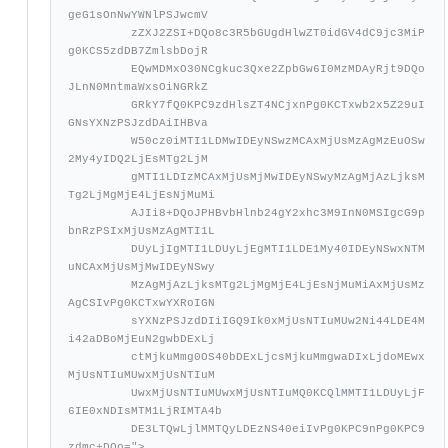
geG1sOnNwYWNlPSJwcmV

         zZXJ2ZSI+DQo8c3R5bGUgdHlwZT0idGV4dC9jc3MiP
g0KCS5zdDB7ZmlsbDojR

         EQwMDMxO30NCgkuc3Qxe2ZpbGw6I0MzMDAyRjt9DQo
JLnN0MntmaWxsOiNGRkZ

         GRkY7fQ0KPC9zdHlsZT4NCjxnPg0KCTxwb2x5Z29uI
GNsYXNzPSJzdDAiIHBva

         W50cz0iMTI1LDMwIDEyNSwzMCAxMjUsMzAgMzEuOSw
2My4yIDQ2LjEsMTg2LjM

         gMTI1LDIzMCAxMjUsMjMwIDEyNSwyMzAgMjAzLjksM
Tg2LjMgMjE4LjEsNjMuMi

         AJIi8+DQoJPHBvbHlnb24gY2xhc3M9InN0MSIgcG9p
bnRzPSIxMjUsMzAgMTI1L

         DUyLjIgMTI1LDUyLjEgMTI1LDE1My40IDEyNSwxNTM
uNCAxMjUsMjMwIDEyNSwy

         MzAgMjAzLjksMTg2LjMgMjE4LjEsNjMuMiAxMjUsMz
AgCSIvPg0KCTxwYXRoIGN

         sYXNzPSJzdDIiIGQ9Ik0xMjUsNTIuMUw2Ni44LDE4M
i42aDBoMjEuN2gwbDExLj

         ctMjkuMmg0OS40bDExLjcsMjkuMmgwaDIxLjdoMEwx
MjUsNTIuMUwxMjUsNTIuM

         UwxMjUsNTIuMUwxMjUsNTIuMQ0KCQlMMTI1LDUyLjF
6IE0xNDIsMTM1LjRIMTA4b

         DE3LTQwLjlMMTQyLDEzNS40eiIvPg0KPC9nPg0KPC9
zdmc+DQo=">
