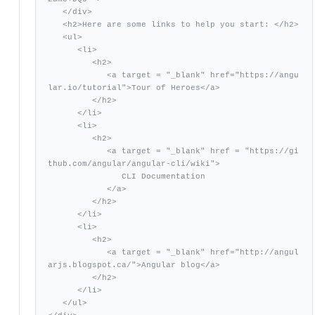
   </div>

   <h2>Here are some links to help you start: </h2>

   <ul>

      <li>

         <h2>

            <a target = "_blank" href="https://angu
lar.io/tutorial">Tour of Heroes</a>

         </h2>

      </li>

      <li>

         <h2>

            <a target = "_blank" href = "https://gi
thub.com/angular/angular-cli/wiki">

               CLI Documentation

            </a>

         </h2>

      </li>

      <li>

         <h2>

            <a target = "_blank" href="http://angul
arjs.blogspot.ca/">Angular blog</a>

         </h2>

      </li>

   </ul>
