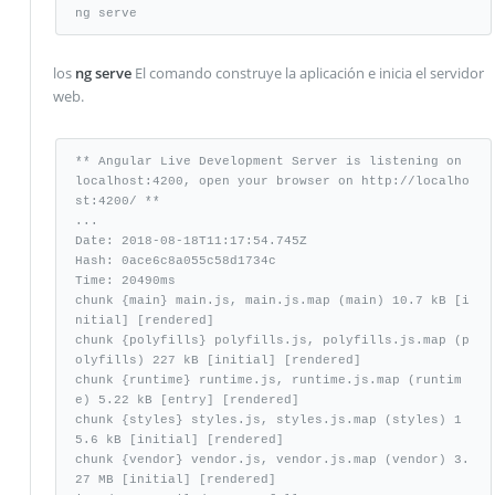
ng serve
los
ng serve
El comando construye la aplicación e inicia el servidor
web.
** Angular Live Development Server is listening on 
localhost:4200, open your browser on http://localho
st:4200/ **

...

Date: 2018-08-18T11:17:54.745Z

Hash: 0ace6c8a055c58d1734c

Time: 20490ms

chunk {main} main.js, main.js.map (main) 10.7 kB [i
nitial] [rendered]

chunk {polyfills} polyfills.js, polyfills.js.map (p
olyfills) 227 kB [initial] [rendered]

chunk {runtime} runtime.js, runtime.js.map (runtim
e) 5.22 kB [entry] [rendered]

chunk {styles} styles.js, styles.js.map (styles) 1
5.6 kB [initial] [rendered]

chunk {vendor} vendor.js, vendor.js.map (vendor) 3.
27 MB [initial] [rendered]
