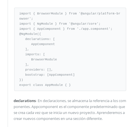
import { BrowserModule } from '@angular/platform-br
owser';

import { NgModule } from '@angular/core';

import { AppComponent } from './app.component';

@NgModule({

   declarations: [

      AppComponent

   ],

   imports: [

      BrowserModule

   ],

   providers: [],

   bootstrap: [AppComponent]

})

export class AppModule { }
declarations
- En declaraciones, se almacena la referencia a los com
ponentes. Appcomponent es el componente predeterminado que
se crea cada vez que se inicia un nuevo proyecto. Aprenderemos a
crear nuevos componentes en una sección diferente.