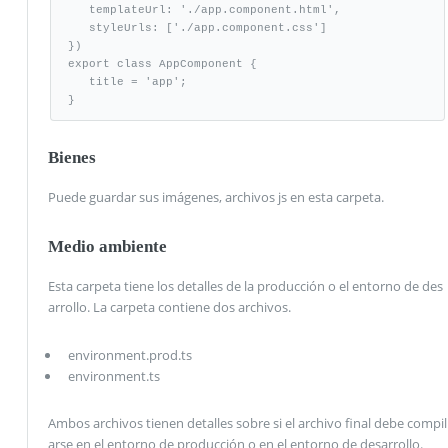
   templateUrl: './app.component.html',

   styleUrls: ['./app.component.css']

})

export class AppComponent {

   title = 'app';

}
Bienes
Puede guardar sus imágenes, archivos js en esta carpeta.
Medio ambiente
Esta carpeta tiene los detalles de la producción o el entorno de des
arrollo. La carpeta contiene dos archivos.
environment.prod.ts
environment.ts
Ambos archivos tienen detalles sobre si el archivo final debe compil
arse en el entorno de producción o en el entorno de desarrollo.