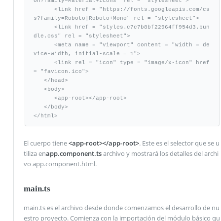
on?family=Material+Icons" rel = "stylesheet">

      <link href = "https://fonts.googleapis.com/cs
s?family=Roboto|Roboto+Mono" rel = "stylesheet">

      <link href = "styles.c7c7b8bf22964ff954d3.bun
dle.css" rel = "stylesheet">

      <meta name = "viewport" content = "width = de
vice-width, initial-scale = 1">

      <link rel = "icon" type = "image/x-icon" href 
= "favicon.ico">

   </head>

   <body>

      <app-root></app-root>

   </body>

</html>
El cuerpo tiene
<app-root></app-root>
. Este es el selector que se u
tiliza en
app.component.ts
archivo y mostrará los detalles del archi
vo app.component.html.
main.ts
main.ts es el archivo desde donde comenzamos el desarrollo de nu
estro proyecto. Comienza con la importación del módulo básico qu