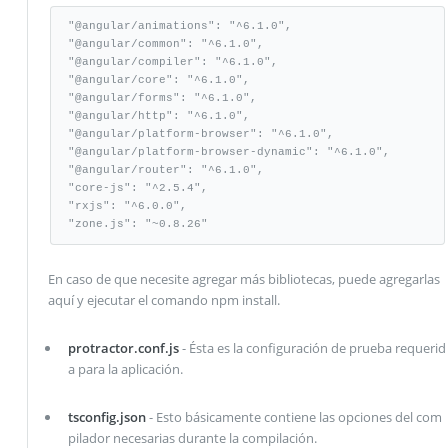
"@angular/animations": "^6.1.0",

"@angular/common": "^6.1.0",

"@angular/compiler": "^6.1.0",

"@angular/core": "^6.1.0",

"@angular/forms": "^6.1.0",

"@angular/http": "^6.1.0",

"@angular/platform-browser": "^6.1.0",

"@angular/platform-browser-dynamic": "^6.1.0",

"@angular/router": "^6.1.0",

"core-js": "^2.5.4",

"rxjs": "^6.0.0",

"zone.js": "~0.8.26"
En caso de que necesite agregar más bibliotecas, puede agregarlas
aquí y ejecutar el comando npm install.
protractor.conf.js
- Ésta es la configuración de prueba requerid
a para la aplicación.
tsconfig.json
- Esto básicamente contiene las opciones del com
pilador necesarias durante la compilación.