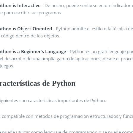
ython is Interactive
- De hecho, puede sentarse en un indicador d
te para escribir sus programas.
ython is Object-Oriented
- Python admite el estilo o la técnica 
l código dentro de los objetos.
ython is a Beginner's Language
- Python es un gran lenguaje pa
 el desarrollo de una amplia gama de aplicaciones, desde el pr
 juegos.
acterísticas de Python
iguientes son características importantes de Python:
s compatible con métodos de programación estructurados y func
e puede utilizar como lenguaje de programación o se puede compil