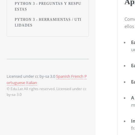
Ap
PYTHON 3 - PREGUNTAS Y RESPU
ESTAS
Como
PYTHON 3 - HERRAMIENTAS / UTI
ellos
LIDADES
E
u
E
Licensed under cc by-sa 3.0
Spanish
French
P
E
ortuguese
Italian
© Edu.Lat All rights reserved. Licensed under cc
by-sa 3.0
A
m
I
f