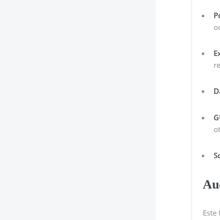
P
o
E
r
D
G
o
S
Au
Este