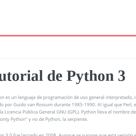
utorial de Python 3
n es un lenguaje de programación de uso general interpretado, int
do por Guido van Rossum durante 1985-1990. Al igual que Perl, e
 la Licencia Pública General GNU (GPL). Python lleva el nombre d
onty Python" y no de Python, la serpiente.
on 3.0 fue lanzado en 2008. Aunque se supone que esta versión e