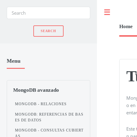
Toggle
Home
Menu
T
MongoDB avanzado
Mong
MONGODB - RELACIONES
o en
enta
MONGODB: REFERENCIAS DE BAS
ES DE DATOS
Este
MONGODB - CONSULTAS CUBIERT
n pas
AS