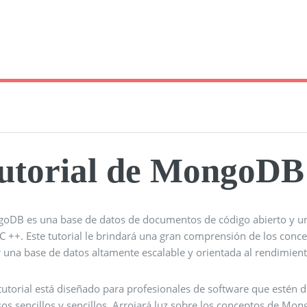
utorial de MongoDB
oDB es una base de datos de documentos de código abierto y un
 C ++. Este tutorial le brindará una gran comprensión de los co
r una base de datos altamente escalable y orientada al rendimient
 tutorial está diseñado para profesionales de software que estén
os sencillos y sencillos. Arrojará luz sobre los conceptos de Mon