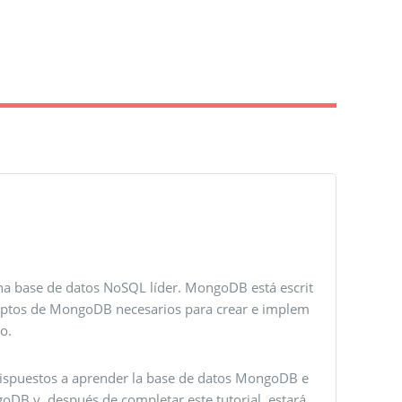
a base de datos NoSQL líder. MongoDB está escrit
nceptos de MongoDB necesarios para crear e implem
o.
 dispuestos a aprender la base de datos MongoDB e
goDB y, después de completar este tutorial, estará