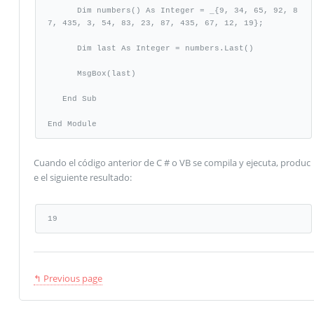
      Dim numbers() As Integer = _{9, 34, 65, 92, 8
7, 435, 3, 54, 83, 23, 87, 435, 67, 12, 19};

      Dim last As Integer = numbers.Last()

      MsgBox(last)

   End Sub

End Module
Cuando el código anterior de C # o VB se compila y ejecuta, produc
e el siguiente resultado:
19
↰ Previous page