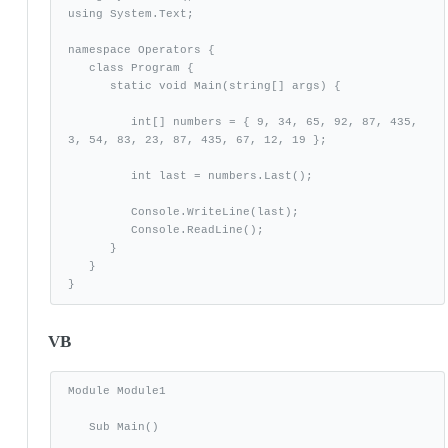
using System.Text;

namespace Operators {

   class Program {

      static void Main(string[] args) {

         int[] numbers = { 9, 34, 65, 92, 87, 435, 
3, 54, 83, 23, 87, 435, 67, 12, 19 };

         int last = numbers.Last();

         Console.WriteLine(last);

         Console.ReadLine();

      }

   }

}
VB
Module Module1

   Sub Main()
