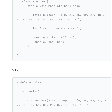
   class Program {

      static void Main(string[] args) {

         int[] numbers = { 9, 34, 65, 92, 87, 435, 
3, 54, 83, 23, 87, 435, 67, 12, 19 };

         int first = numbers.First();

         Console.WriteLine(first);

         Console.ReadLine();

      }

   }

}
VB
Module Module1

   Sub Main()

      Dim numbers() As Integer = _{9, 34, 65, 92, 8
7, 435, 3, 54, 83, 23, 87, 435, 67, 12, 19}
