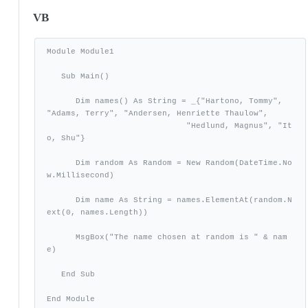
VB
Module Module1

   Sub Main()

      Dim names() As String = _{"Hartono, Tommy", 
"Adams, Terry", "Andersen, Henriette Thaulow", 

	                     "Hedlund, Magnus", "It
o, Shu"}

      Dim random As Random = New Random(DateTime.No
w.Millisecond)

      Dim name As String = names.ElementAt(random.N
ext(0, names.Length))

      MsgBox("The name chosen at random is " & nam
e)

   End Sub

End Module