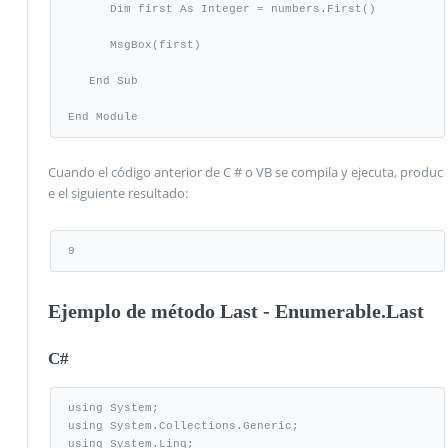
      Dim first As Integer = numbers.First()

      MsgBox(first)

   End Sub

End Module
Cuando el código anterior de C # o VB se compila y ejecuta, produc
e el siguiente resultado:
9
Ejemplo de método Last - Enumerable.Last
C#
using System;

using System.Collections.Generic;

using System.Linq;
