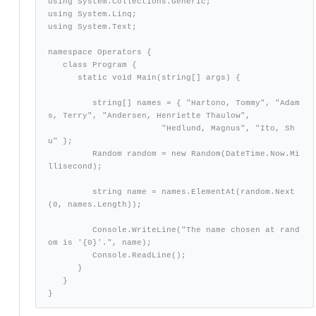
using System.Collections.Generic;

using System.Linq;

using System.Text;

namespace Operators {

   class Program {

      static void Main(string[] args) {

         string[] names = { "Hartono, Tommy", "Adam
s, Terry", "Andersen, Henriette Thaulow", 

                       "Hedlund, Magnus", "Ito, Sh
u" };

         Random random = new Random(DateTime.Now.Mi
llisecond);

         string name = names.ElementAt(random.Next
(0, names.Length));

         Console.WriteLine("The name chosen at rand
om is '{0}'.", name);

         Console.ReadLine();

      }

   }

}