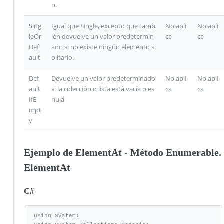
n.
Sing
Igual que Single, excepto que tamb
No apli
No apli
leOr
ién devuelve un valor predetermin
ca
ca
Def
ado si no existe ningún elemento s
ault
olitario.
Def
Devuelve un valor predeterminado
No apli
No apli
ault
si la colección o lista está vacía o es
ca
ca
IfE
nula
mpt
y
Ejemplo de ElementAt - Método Enumerable.
ElementAt
C#
using System;
