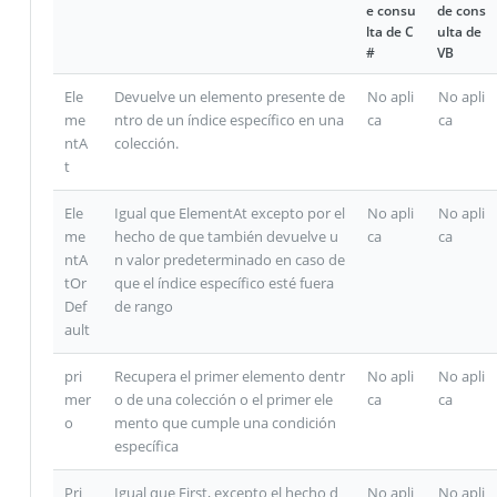
e consu
de cons
lta de C
ulta de
#
VB
Ele
Devuelve un elemento presente de
No apli
No apli
me
ntro de un índice específico en una
ca
ca
ntA
colección.
t
Ele
Igual que ElementAt excepto por el
No apli
No apli
me
hecho de que también devuelve u
ca
ca
ntA
n valor predeterminado en caso de
tOr
que el índice específico esté fuera
Def
de rango
ault
pri
Recupera el primer elemento dentr
No apli
No apli
mer
o de una colección o el primer ele
ca
ca
o
mento que cumple una condición
específica
Pri
Igual que First, excepto el hecho d
No apli
No apli