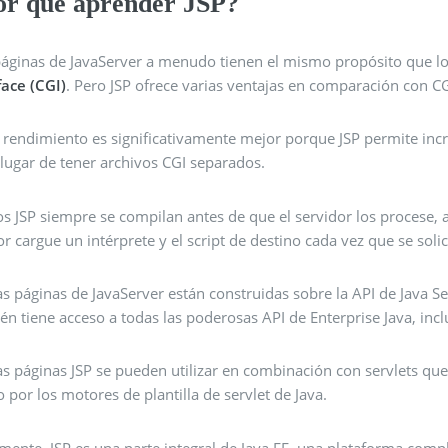
or qué aprender JSP?
páginas de JavaServer a menudo tienen el mismo propósito que
face (CGI)
. Pero JSP ofrece varias ventajas en comparación con CG
l rendimiento es significativamente mejor porque JSP permite in
 lugar de tener archivos CGI separados.
os JSP siempre se compilan antes de que el servidor los procese, a 
or cargue un intérprete y el script de destino cada vez que se solic
as páginas de JavaServer están construidas sobre la API de Java Serv
ién tiene acceso a todas las poderosas API de Enterprise Java, inc
as páginas JSP se pueden utilizar en combinación con servlets qu
o por los motores de plantilla de servlet de Java.
mente, JSP es una parte integral de Java EE, una plataforma compl