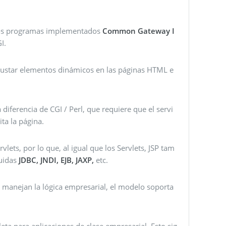
 los programas implementados
Common Gateway I
I.
crustar elementos dinámicos en las páginas HTML e
diferencia de CGI / Perl, que requiere que el servi
ita la página.
lets, por lo que, al igual que los Servlets, JSP tam
luidas
JDBC, JNDI, EJB, JAXP,
etc.
e manejan la lógica empresarial, el modelo soporta
eta para aplicaciones de clase empresarial. Esto sig