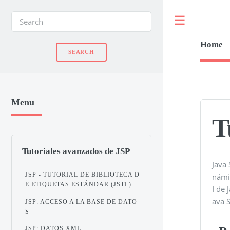
Toggle
Home
Menu
T
Tutoriales avanzados de JSP
Java 
JSP - TUTORIAL DE BIBLIOTECA D
námic
E ETIQUETAS ESTÁNDAR (JSTL)
I de 
ava S
JSP: ACCESO A LA BASE DE DATO
S
JSP: DATOS XML