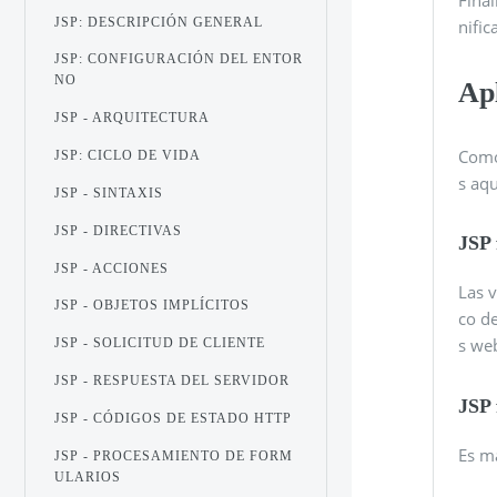
JSP: DESCRIPCIÓN GENERAL
nific
JSP: CONFIGURACIÓN DEL ENTOR
NO
Ap
JSP - ARQUITECTURA
Como
JSP: CICLO DE VIDA
s aqu
JSP - SINTAXIS
JSP - DIRECTIVAS
JSP 
JSP - ACCIONES
Las v
JSP - OBJETOS IMPLÍCITOS
co de
s we
JSP - SOLICITUD DE CLIENTE
JSP - RESPUESTA DEL SERVIDOR
JSP 
JSP - CÓDIGOS DE ESTADO HTTP
Es m
JSP - PROCESAMIENTO DE FORM
ULARIOS