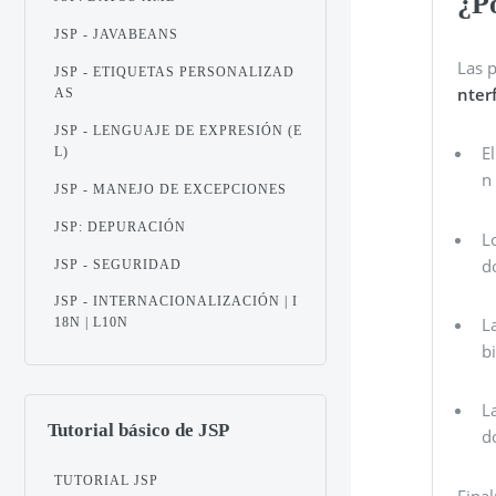
¿P
JSP - JAVABEANS
Las 
JSP - ETIQUETAS PERSONALIZAD
nter
AS
JSP - LENGUAJE DE EXPRESIÓN (E
E
L)
n
JSP - MANEJO DE EXCEPCIONES
JSP: DEPURACIÓN
L
d
JSP - SEGURIDAD
JSP - INTERNACIONALIZACIÓN | I
L
18N | L10N
b
L
Tutorial básico de JSP
d
TUTORIAL JSP
Final