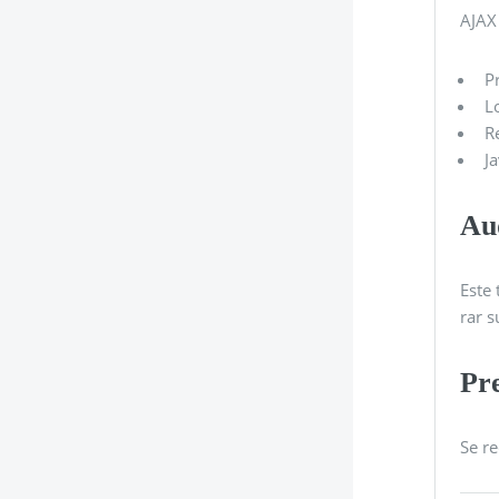
AJAX 
P
L
R
J
Au
Este 
rar 
Pre
Se re