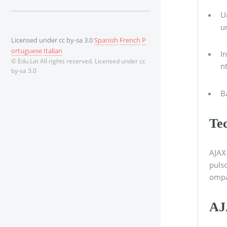
U
u
Licensed under cc by-sa 3.0
Spanish
French
P
ortuguese
Italian
I
© Edu.Lat All rights reserved. Licensed under cc
n
by-sa 3.0
B
Tec
AJAX 
puls
ompat
AJ