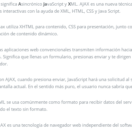
significa
A
sincrónico
Ja
vaScript y
X
ML. AJAX es una nueva técnica
 interactivas con la ayuda de XML, HTML, CSS y Java Script.
jax utiliza XHTML para contenido, CSS para presentación, junto c
ación de contenido dinámico.
as aplicaciones web convencionales transmiten información hacia 
s. Significa que llenas un formulario, presionas enviar y te dirig
idor.
on AJAX, cuando presiona enviar, JavaScript hará una solicitud al s
antalla actual. En el sentido más puro, el usuario nunca sabría que
ML se usa comúnmente como formato para recibir datos del servi
ido el texto sin formato.
JAX es una tecnología de navegador web independiente del softwa