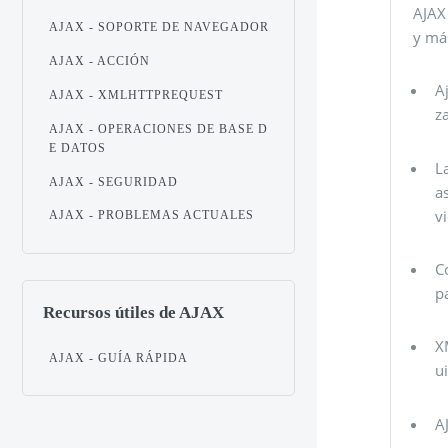
AJAX 
AJAX - SOPORTE DE NAVEGADOR
y más
AJAX - ACCIÓN
A
AJAX - XMLHTTPREQUEST
z
AJAX - OPERACIONES DE BASE D
E DATOS
L
AJAX - SEGURIDAD
a
v
AJAX - PROBLEMAS ACTUALES
C
p
Recursos útiles de AJAX
X
AJAX - GUÍA RÁPIDA
u
A